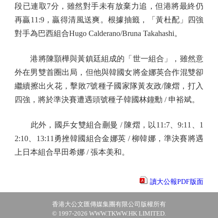
段已連取7分，雖然對手未有放棄力追，但港將最終仍
再贏11:9，贏得清風送爽。根據抽籤，「黃杜配」四強
對手為巴西組合Hugo Calderano/Bruna Takahashi。
港將陳顥樺與黃鎮廷組成的「世一組合」，雖然意
外在男雙首圈出局，但他與韓國女將金娜英合作混雙卻
繼續擦出火花，擊敗7號種子國家隊黃友政/陳熠，打入
四強，將於準決賽遭遇頭號種子韓國林鐘勳 / 申裕斌。
此外，國乒女雙組合蒯曼 / 陳熠，以11:7、9:11、1
2:10、13:11勇挫韓國組合金娜英 / 柳韓娜，準決賽將遇
上日本組合早田希娜 / 張本美和。
讀大公報PDF版面
香港大公文匯傳媒集團有限公司版權所有
© 1997-2026 WWW.TKWW.HK LIMITED.