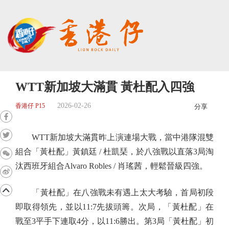
WTT新加坡大滿貫 黃杜配入四強
2026-02-26
香港仔 P15
分享
WTT新加坡大滿貫昨上演連場大戰，當中港隊混雙
組合「黃杜配」黃鎮廷 / 杜凱琹，於八強戰以直落3局淘
汰西班牙組合Alvaro Robles / 肖瑤茜，輕鬆晉級四強。
「黃杜配」在八強戰未有遇上太大考驗，首局初段
即取得領先，並以11:7先拔頭籌。次局，「黃杜配」在
戰至3平手下連取4分，以11:6勝出。第3局「黃杜配」初