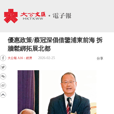
優惠政策/蔡冠深倡借鑒浦東前海 拆
牆鬆綁拓展北都
2026-02-25
大公報 A16：經濟
分享