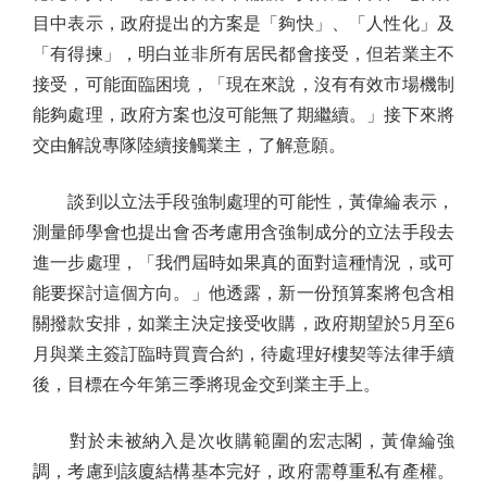
目中表示，政府提出的方案是「夠快」、「人性化」及
「有得揀」，明白並非所有居民都會接受，但若業主不
接受，可能面臨困境，「現在來說，沒有有效市場機制
能夠處理，政府方案也沒可能無了期繼續。」接下來將
交由解說專隊陸續接觸業主，了解意願。
談到以立法手段強制處理的可能性，黃偉綸表示，
測量師學會也提出會否考慮用含強制成分的立法手段去
進一步處理，「我們屆時如果真的面對這種情況，或可
能要探討這個方向。」他透露，新一份預算案將包含相
關撥款安排，如業主決定接受收購，政府期望於5月至6
月與業主簽訂臨時買賣合約，待處理好樓契等法律手續
後，目標在今年第三季將現金交到業主手上。
對於未被納入是次收購範圍的宏志閣，黃偉綸強
調，考慮到該廈結構基本完好，政府需尊重私有產權。