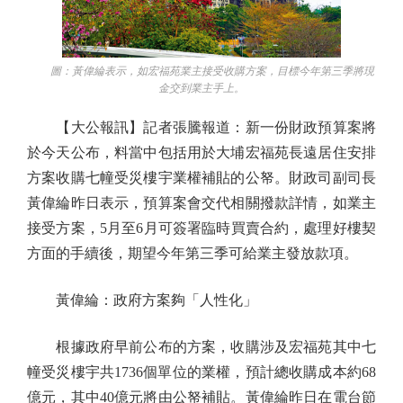
圖：黃偉綸表示，如宏福苑業主接受收購方案，目標今年第三季將現
金交到業主手上。
【大公報訊】記者張騰報道：新一份財政預算案將
於今天公布，料當中包括用於大埔宏福苑長遠居住安排
方案收購七幢受災樓宇業權補貼的公帑。財政司副司長
黃偉綸昨日表示，預算案會交代相關撥款詳情，如業主
接受方案，5月至6月可簽署臨時買賣合約，處理好樓契
方面的手續後，期望今年第三季可給業主發放款項。
黃偉綸：政府方案夠「人性化」
根據政府早前公布的方案，收購涉及宏福苑其中七
幢受災樓宇共1736個單位的業權，預計總收購成本約68
億元，其中40億元將由公帑補貼。黃偉綸昨日在電台節