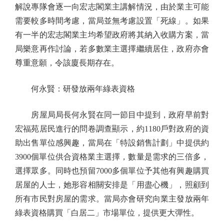
解說專隊會逐一向宏志閣業主講解情況，由於業主可能
需要較多時間考慮，當局並無考慮設置「死線」。如果
有一半的宏志閣業主均希望政府將其納入收購方案，當
局樂意再作討論，若多數業主選擇繼續居住，政府亦會
尊重意願，令該廈長期存在。
何永賢：研發放兩年綠表資格
房屋局局長何永賢在同一節目中提到，政府早前對
宏福苑居民進行的問卷調查顯示，約1180戶對政府的資
助出售單位感興趣，當局在「特設銷售計劃」中提供約
3900個單位供合資格業主選擇，數量是需求的三倍多，
選擇眾多。同時也預留7000多個單位予其他有興趣購買
居屋的人士，她形容相關安排是「用盡心機」，照顧到
所有市民對房屋的需求。當局亦會研究向業主發放兩年
綠表資格購買「白居二」市場單位，提供更大彈性。