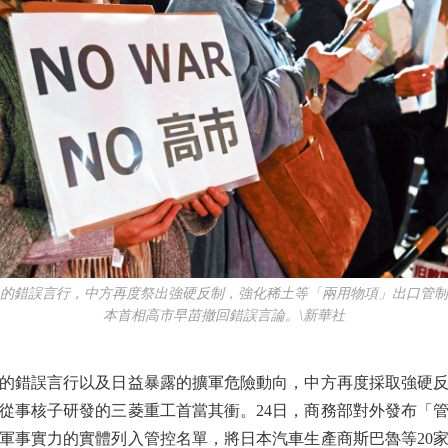
錯誤言行，中方再度祭出強硬反制，強化稀土等「兩用物項」出口管制
本首相高市早苗撤回錯誤言論。\新華社
錯誤言行以及日益暴露的擴軍危險動向，中方再度採取強硬反
，從事核子研發的三菱重工首當其衝。24日，商務部對外發布「
本軍事實力的實體列入管控名單，將日本汽車生產商斯巴魯等20