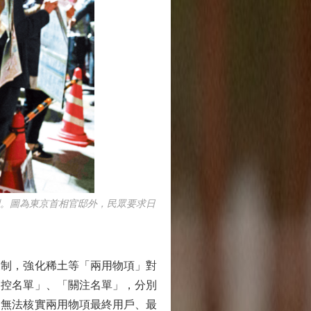
。圖為東京首相官邸外，民眾要求日
制，強化稀土等「兩用物項」對
管控名單」、「關注名單」，分別
家無法核實兩用物項最終用戶、最