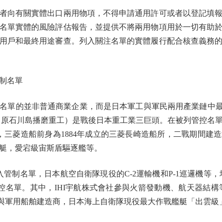
向有關實體出口兩用物項，不得申請通用許可或者以登記填報
名單實體的風險評估報告，並提供不將兩用物項用於一切有助
用戶和最終用途審查。列入關注名單的實體履行配合核查義務
制名單
單的並非普通商業企業，而是日本軍工與軍民兩用產業鏈中最
HI（原石川島播磨重工）是戰後日本重工業三巨頭。在被列管控
，三菱造船前身為1884年成立的三菱長崎造船所，二戰期間建
艇，愛宕級宙斯盾驅逐艦等。
制名單，日本航空自衛隊現役的C-2運輸機和P-1巡邏機等，
管控名單。其中，IHI宇航株式會社參與火箭發動機、航天器結構
與軍用船舶建造商，日本海上自衛隊現役最大作戰艦艇「出雲級」