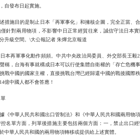
，自發布日起實施。
措施目的是制止日本「再軍事化」和擁核企圖，完全正當、合
施僅針對兩用物項，不影響中日正常經貿往來，誠信守法日本實
分升級空間。\大公報記者 朱燁北京報道
本再軍事化動作頻頻。中共中央政治局委員、外交部長王毅2月
聲稱，台海有事就構成日本可以行使集體自衛權的「存亡危機事
挑戰中國的國家主權，直接挑戰台灣已經歸還中國的戰後國際
14億中國人都不會答應！
名單
《中華人民共和國出口管制法》和《中華人民共和國兩用物項
管控名單方面，列單後措施主要包括兩個方面：一，禁止出口經
於中華人民共和國的兩用物項轉移或提供給上述實體。