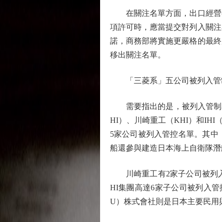
在關注名單方面，出口經營者
項許可時，應當提交對列入關注
諾，商務部將實施更嚴格的最終
移出關注名單。
「三菱系」五公司被列入管
需要指出的是，被列入管制名
HI）、川崎重工（KHI）和I
5家公司被列入管控名單。其中
船還參與建造日本海上自衛隊潛
川崎重工有2家子公司被列入管
HI集團高達6家子公司被列入
U）株式會社則是日本主要民用