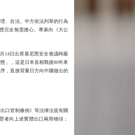
理、合法。中方依法列單的行為
體完全無需擔心。專家向《大公
14日出席慕尼黑安全會議時嚴
態」，這是日本首相戰後80年來
秩序，直接背棄日方向中國做出的
出口管制條例》等法律法規有關
營者向上述實體出口兩用物項；