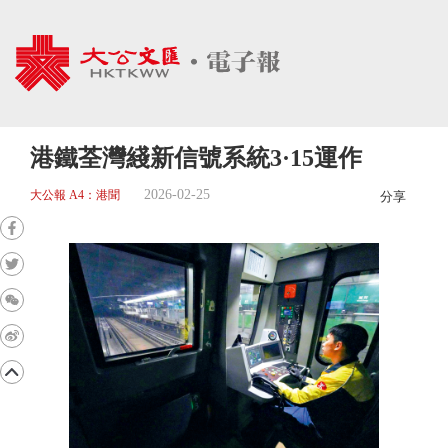
港鐵荃灣綫新信號系統3·15運作
2026-02-25
大公報 A4：港聞
分享