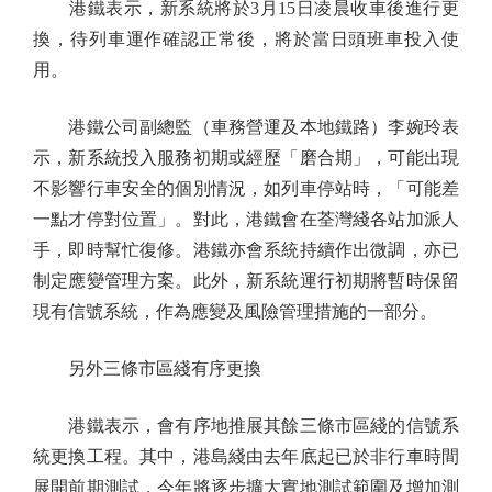
港鐵表示，新系統將於3月15日凌晨收車後進行更
換，待列車運作確認正常後，將於當日頭班車投入使
用。
港鐵公司副總監（車務營運及本地鐵路）李婉玲表
示，新系統投入服務初期或經歷「磨合期」，可能出現
不影響行車安全的個別情況，如列車停站時，「可能差
一點才停對位置」。對此，港鐵會在荃灣綫各站加派人
手，即時幫忙復修。港鐵亦會系統持續作出微調，亦已
制定應變管理方案。此外，新系統運行初期將暫時保留
現有信號系統，作為應變及風險管理措施的一部分。
另外三條市區綫有序更換
港鐵表示，會有序地推展其餘三條市區綫的信號系
統更換工程。其中，港島綫由去年底起已於非行車時間
展開前期測試，今年將逐步擴大實地測試範圍及增加測