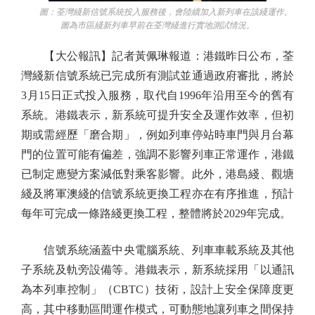
圖：荃灣綫新信號系統投入服務後，會陸續加入新列車在該綫運作。
圖為市區綫新列車早前在荃灣綫進行實地測試情況。
【大公報訊】記者黃佩琳報道：港鐵昨日公布，荃
灣綫新信號系統已完成所有測試並通過政府審批，將於
3月15日正式投入服務，取代自1996年沿用至今的舊有
系統。港鐵表示，新系統可提升安全及運作效率，但初
期或需經歷「磨合期」，例如列車停站時車門與月台幕
門的位置可能有偏差，強調不影響列車正常運作，港鐵
已制定應變方案減低對乘客影響。此外，港島綫、觀塘
綫及將軍澳綫的信號系統更換工程亦在有序推進，預計
每年可完成一條路綫更換工程，整體將於2029年完成。
信號系統涵蓋中央電腦系統、列車車載系統及其他
子系統及軌旁設備等。港鐵表示，新系統採用「以通訊
為本列車控制」（CBTC）技術，設計上安全保障度更
高，其中移動區間運作模式，可動態地讓列車之間保持