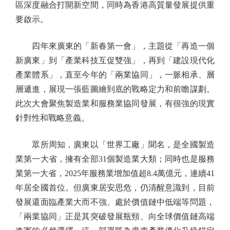
區深度融合打開新空間，同時為香港高質量發展提供重
要啟示。
四年來廣東的「新春第一會」，主題從「再造一個
新廣東」到「產業科技互促雙強」，再到「建設現代化
產業體系」，直至今年的「兩業協同」，一脈相承、層
層遞進，展現一張藍圖繪到底的戰略定力和前瞻謀劃。
此次大會聚焦製造業和服務業協同發展，有很強的現實
針對性和戰略意義。
眾所周知，廣東以「世界工廠」聞名，是全國製造
業第一大省，擁有全部31個製造業大類；同時也是服務
業第一大省，2025年服務業增加值超8.4萬億元，連續41
年居全國首位。但廣東居安思危，仍清醒意識到，目前
發展還面臨產業大而不強、處於價值鏈中低端等問題，
「兩業協同」正是其突破發展瓶頸、向全球價值鏈高端