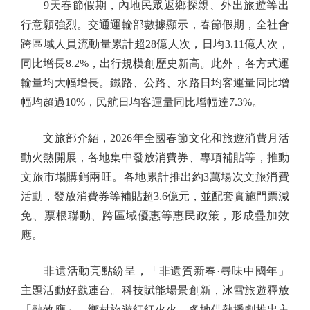
9天春節假期，內地民眾返鄉探親、外出旅遊等出
行意願強烈。交通運輸部數據顯示，春節假期，全社會
跨區域人員流動量累計超28億人次，日均3.11億人次，
同比增長8.2%，出行規模創歷史新高。此外，各方式運
輸量均大幅增長。鐵路、公路、水路日均客運量同比增
幅均超過10%，民航日均客運量同比增幅達7.3%。
文旅部介紹，2026年全國春節文化和旅遊消費月活
動火熱開展，各地集中發放消費券、專項補貼等，推動
文旅市場購銷兩旺。各地累計推出約3萬場次文旅消費
活動，發放消費券等補貼超3.6億元，並配套實施門票減
免、票根聯動、跨區域優惠等惠民政策，形成疊加效
應。
非遺活動亮點紛呈，「非遺賀新春·尋味中國年」
主題活動好戲連台。科技賦能場景創新，冰雪旅遊釋放
「熱效應」，鄉村旅遊紅紅火火，多地借熱播劇推出主