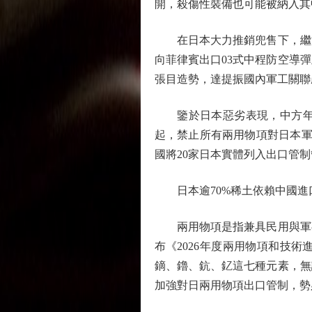
開，殺傷性裝備也可能被納入其
在日本大力推銷兜售下，繼澳
向菲律賓出口03式中程防空導
張目造勢，達提振國內軍工關聯
鑒於日本惡劣表現，中方年初
起，禁止所有兩用物項對日本軍
國將20家日本實體列入出口管
日本逾70%稀土依賴中國進
兩用物項是指兼具民用與軍事用
布《2026年度兩用物項和技
鏑、鑥、鈧、釔這七種元素，無
加強對日兩用物項出口管制，勢