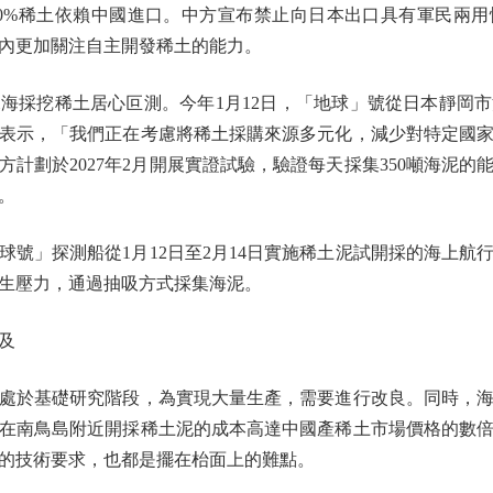
%稀土依賴中國進口。中方宣布禁止向日本出口具有軍民兩用
內更加關注自主開發稀土的能力。
採挖稀土居心叵測。今年1月12日，「地球」號從日本靜岡市
表示，「我們正在考慮將稀土採購來源多元化，減少對特定國
計劃於2027年2月開展實證試驗，驗證每天採集350噸海泥
。
」探測船從1月12日至2月14日實施稀土泥試開採的海上航
生壓力，通過抽吸方式採集海泥。
及
於基礎研究階段，為實現大量生產，需要進行改良。同時，海
在南鳥島附近開採稀土泥的成本高達中國產稀土市場價格的數
的技術要求，也都是擺在枱面上的難點。