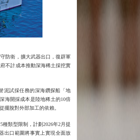
守防衛，擴大武器出口，復辟軍
政府不計成本推動深海稀土採挖實
淤泥試採任務的深海鑽探船「地
，深海開採成本是陸地稀土的10倍
無從擺脫對外部加工的依賴。
類型限制，計劃2026年2月提
武器出口範圍將事實上實現全面放