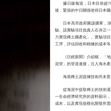
據日媒報道，日本目前超70
後，緊張的中日關係使得日本國
日本高市政府圖謀擴軍，深海
驗。該實驗項目負責人石井正一
力實現稀土國產化」。實驗項目方
工序，評估回收和精煉的成本等
《日經新聞》介紹稱，「地球號
泥管」的管道連接，注入海水產
海底稀土泥提煉技術尚未普
從海泥中提取稀土的技術還處
一生命經濟研究所的資料顯示，
成本，以及實現規模化開發所需