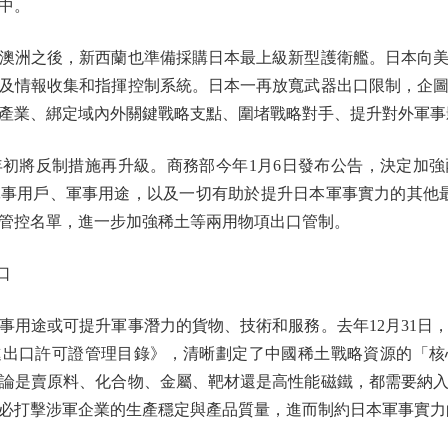
中。
洲之後，新西蘭也準備採購日本最上級新型護衛艦。日本向美
彈及情報收集和指揮控制系統。日本一再放寬武器出口限制，企
產業、綁定域內外關鍵戰略支點、圍堵戰略對手、提升對外軍事
將反制措施再升級。商務部今年1月6日發布公告，決定加強
事用戶、軍事用途，以及一切有助於提升日本軍事實力的其他最
制管控名單，進一步加強稀土等兩用物項出口管制。
口
途或可提升軍事潛力的貨物、技術和服務。去年12月31日
術進出口許可證管理目錄》，清晰劃定了中國稀土戰略資源的「
論是賣原料、化合物、金屬、靶材還是高性能磁鐵，都需要納
必打擊涉軍企業的生產穩定與產品質量，進而制約日本軍事實力