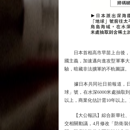
日本首相高市早苗上台後，發
國主義，加速邁向進攻型軍事大
驗，暗藏非法擴軍的不軌圖謀。
據日本共同社日前報道，日本
球」號，在水深6000米處抽取
以上，商業化估計需10年以上
【大公報訊】綜合新華社、央視
交相關動議，4月修改「防衛裝