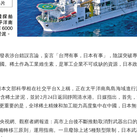
表涉台錯誤言論，妄言「台灣有事，日本有事」，陰謀突破專
國。稀土作為工業維生素，是軍工企業不可或缺的資源，日本
文部科學相在社交平台X上稱，正在太平洋南鳥島海域進行
到含稀土淤泥，並於2月24日返回靜岡清水港。日媒指出，首先
。更重要的是，全球稀土精煉和加工能力高度集中在中國，日本
網、觀察者網報道：高市上台後不斷推動取消對武器出口的5種
備轉移三原則」運用指南。一旦廢除上述5種類型限制，日本