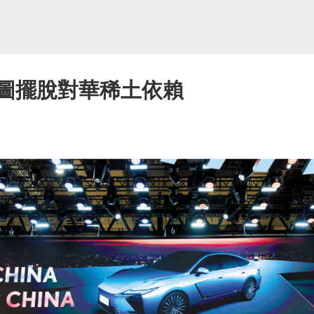
妄圖擺脫對華稀土依賴