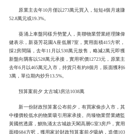
原業主去年10月僅以273萬元買入，短短4個月速賺
52.8萬元或19.3%。
葵涌上車盤同樣升勢驚人，美聯物業營業經理陳偉
健表示，新葵芳花園A座低層7室，實用面積415方呎，
採2房間隔，去年11月以530萬元放售，略減2萬元即獲
新盤向隅客以528萬元承接，實用呎價12723元，原業主
去年6月以465萬元入市，持貨只有約8個月，賬面獲利6
3萬，單位期內炒升13.5%。
預算案前夕 太古城3房沽1038萬
新一份財政預算案公布前夕，有買家偷步入市，其
中樓價較低水的物業吸引用家承接。尚臻物業營業總監
黃國然透露，鰂魚涌太古城啟天閣高層G室3房戶，實用
面積684方呎，獲用家於財政預算案前夕吸納，造價103