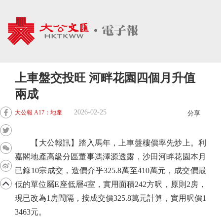
上車盤交投旺 河畔花園四個月升值
兩成
2026-02-25
大公報 A17：地產
分享
【大公報訊】踏入馬年，上車盤樓價率先炒上。利
嘉閣地產高級分區董事馮澤源透露，沙田河畔花園本月
已錄10宗成交，造價介乎325.8萬至410萬元，成交價最
低的單位屬E座低層4室，實用面積242方呎，原則2房，
現已改為1房間隔，按成交價325.8萬元計算，實用呎價1
3463元。