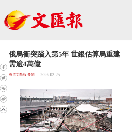
俄烏衝突踏入第5年 世銀估算烏重建
需逾4萬億
2026-02-25
香港文匯報 要聞