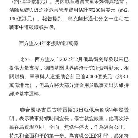
（約7,040億港元）。另因戰區遺留大量未爆彈與地雷，
清除瓦礫與爆炸物危害管理費用估計需280億美元（約2,
190億港元）。報告提到，烏克蘭超過七分之一住宅在
戰事中遭破壞或摧毀。
西方盟友4年來援助逾3萬億
此外，西方盟友自2022年2月俄烏衝突爆發以來已
提供大量支援，德國基爾世界經濟研究所資料顯示，相
關財務、軍事與人道援助合計已逾4,000億美元（約3.1
萬億港元），但烏方將大部分資金用於戰事支出與維持
經濟基本運轉。
聯合國秘書長古特雷斯23日就俄烏衝突4年發聲
明，表示戰事持續時間愈長，傷亡就愈嚴重，他再次呼
籲在烏實現立即、全面、無條件停火，作為邁向公正、
持久和全面和平的第一步。為實現公正的和平，必須符