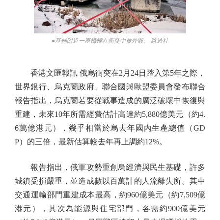
●基輔附近一座橋樑在衝突中被炸毀。 路透社
香港文匯報訊 俄烏衝突在2月24日踏入第5年之際，
世界銀行、烏克蘭政府、聯合國與歐盟委員會發布聯合
報告指出，烏克蘭若要從戰事造成的廣泛破壞中恢復與
重建，未來10年所需經費估計高達約5,880億美元（約4.
6萬億港元），幾乎相當於烏去年國內生產總值（GD
P）的三倍，最新估算較去年再上調約12%。
報告指出，俄軍攻勢重創烏經濟與民生基礎，許多
城鎮受損嚴重，並造成數以百萬計的人流離失所。其中
交通運輸部門重建成本最高，約960億美元（約7,509億
港元），其次為能源與住宅部門，各需約900億美元