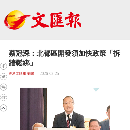
蔡冠深：北都區開發須加快政策「拆
牆鬆綁」
2026-02-25
香港文匯報 要聞