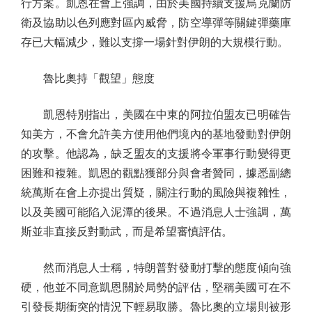
行方案。凱恩在會上強調，由於美國持續支援烏克蘭防
衛及協助以色列應對區內威脅，防空導彈等關鍵彈藥庫
存已大幅減少，難以支撐一場針對伊朗的大規模行動。
魯比奧持「觀望」態度
凱恩特別指出，美國在中東的阿拉伯盟友已明確告
知美方，不會允許美方使用他們境內的基地發動對伊朗
的攻擊。他認為，缺乏盟友的支援將令軍事行動變得更
困難和複雜。凱恩的觀點獲部分與會者贊同，據悉副總
統萬斯在會上亦提出質疑，關注行動的風險與複雜性，
以及美國可能陷入泥潭的後果。不過消息人士強調，萬
斯並非直接反對動武，而是希望審慎評估。
然而消息人士稱，特朗普對發動打擊的態度傾向強
硬，他並不同意凱恩關於局勢的評估，堅稱美國可在不
引發長期衝突的情況下輕易取勝。魯比奧的立場則被形