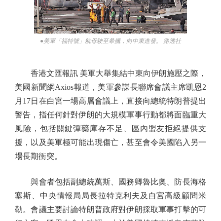
●美軍「福特號」航母駛至希臘，向中東進發。 路透社
香港文匯報訊 美軍大舉集結中東向伊朗施壓之際，
美國新聞網Axios報道，美軍參謀長聯席會議主席凱恩2
月17日在白宮一場高層會議上，直接向總統特朗普提出
警告，指任何針對伊朗的大規模軍事行動都將面臨重大
風險，包括關鍵彈藥庫存不足、區內盟友拒絕提供支
援，以及美軍極可能出現傷亡，甚至會令美國陷入另一
場長期衝突。
與會者包括副總統萬斯、國務卿魯比奧、防長海格
塞斯、中央情報局局長拉特克利夫及白宮高級顧問米
勒。會議主要討論特朗普政府對伊朗採取軍事打擊的可