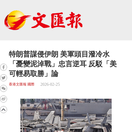
特朗普謀侵伊朗 美軍頭目潑冷水
「憂變泥淖戰」忠言逆耳 反駁「美
可輕易取勝」論
2026-02-25
香港文匯報 國際