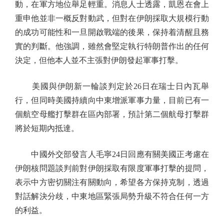
動，在軍方地位舉足輕重。消息人士透露，凱恩在會上
重申他並非一概反對動武，但對在伊朗採取大規模行動
的成功可能性和一旦開啟戰端的後果，保持着清醒且務
實的判斷。他強調，雖然會堅定執行特朗普作出的任何
決定，但他本人並不主張對伊朗發起軍事打擊。
美國與伊朗新一輪談判定於26日在瑞士日內瓦舉
行，但同時美國持續向中東增派軍事力量，目前已有一
個航空母艦打擊群在區內部署，預計第二個航母打擊群
將於短期內抵達。
中國外交部發言人毛寧24日回應有關美國正考慮在
伊朗核問題談判前對伊朗採取有限度軍事打擊的提問，
表示中方密切關注有關動向，希望各方保持克制，透過
對話解決分歧，中東地區緊張局勢升級不符合任何一方
的利益。