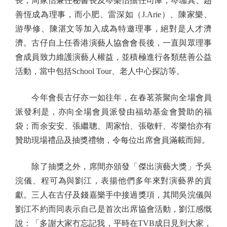
長，周家怡兼任秘書長及岑樂怡擔任司庫，岑珈其、趙
善恆成為理事，而小肥、雷深如（J.Arie）、陳家樂、
游學修、陳湛文等加入成為特邀理事，絕對是人才濟
濟。古仔自上任香港演藝人協會會長後，一直與眾理事
會成員致力維護演藝人權益，並積極進行各類慈善公益
活動，當中包括School Tour、老人中心探訪等。
今年會長古仔亦一如往年，在春茗茶聚向全場會員
派發利是，亦向全場會員派發由福幼基金會贊助的福
袋；而余安安、張繼聰、周家怡、張敬軒、岑樂怡亦有
贊助現場禮品及抽獎禮物，令每位出席會員滿載而歸。
除了抽獎之外，席間亦頒發「傑出演藝大獎」予吳
浣儀、程可為與劉江，表揚他們多年來對演藝界的貢
獻。三人在古仔及錢嘉樂手中接過獎項，其間吳浣儀與
劉江不約而同表示自己是首次出席協會活動，劉江感慨
說：「多謝大家冇忘記我，平時在TVB成日見到大家，