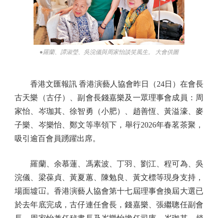
●羅蘭、譚淑瑩、吳浣儀與周家怡談笑風生。 大會供圖
香港文匯報訊 香港演藝人協會昨日（24日）在會長
古天樂（古仔）、副會長錢嘉樂及一眾理事會成員：周
家怡、岑珈其、徐智勇（小肥）、趙善恆、黃溢濠、麥
子樂、岑樂怡、鄭文等率領下，舉行2026年春茗茶聚，
吸引逾百會員踴躍出席。
羅蘭、余慕蓮、馮素波、丁羽、劉江、程可為、吳
浣儀、梁葆貞、黃夏蕙、陳勉良、黃文標等現身支持，
場面墟冚。香港演藝人協會第十七屆理事會換屆大選已
於去年底完成，古仔連任會長，錢嘉樂、張繼聰任副會