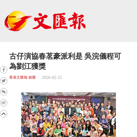
古仔演協春茗豪派利是 吳浣儀程可
為劉江獲獎
2026-02-25
香港文匯報 娛樂