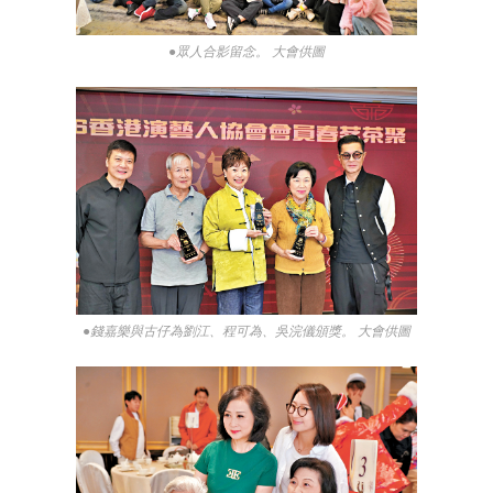
●眾人合影留念。 大會供圖
●錢嘉樂與古仔為劉江、程可為、吳浣儀頒獎。 大會供圖