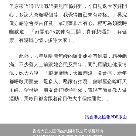
但原來唔喺TVB嘅話要見面係好難，今日見返大家好開
心，多謝大會頒呢個獎，我覺得自己未有資格。」吳浣
儀亦感謝會長古仔及一眾理事非常有心。程可為領獎時
幽默道：「好開心75歲仲有工開，真係想唔到，有健
康、有靚嘅心情，多謝大家！」
此外，去年底離開無綫的羅蘭姐亦有到場，精神飽
滿。不少藝人上前跟她合照及拜年，問到羅蘭姐健康情
況，她大方說：「腳麻麻哋，天氣潮濕，腳會痛，新年
都唔敢周圍去，驚多人。𠵱家冇拍嘢，會喺屋企唸吓天
主經、聖母經，朋友會打嚟傾吓偈，電視有節目教人做
運動，我每日都會跟着節目做大半個鐘運動。」
讀香港文匯報PDF版面
香港大公文匯傳媒集團有限公司版權所有