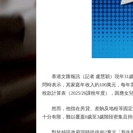
香港文匯報訊（記者 盧慧穎）現年31歲
問時表示，其家庭年收入約100萬元，每
稅款計算表（2025/26課稅年度），因
然而，他指在房貸、差餉及地租等固定支
十分有限，難以覆蓋0歲至3歲階段密集且
對於特區政府現時提供的2萬元「新生嬰兒