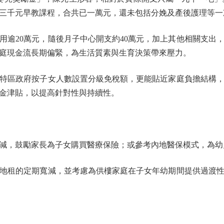
三千元早教課程，合共已一萬元，還未包括分娩及產後護理等一
20萬元，隨後月子中心開支約40萬元，加上其他相關支出
庭現金流長期偏緊，為生活質素與生育決策帶來壓力。
政府按子女人數設置分級免稅額，更能貼近家庭負擔結構，例
現金津貼，以提高針對性與持續性。
，鼓勵家長為子女購買醫療保險；或參考內地醫保模式，為幼
租的定期寬減，並考慮為供樓家庭在子女年幼期間提供過渡性