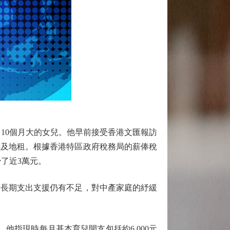
10個月大的女兒。他早前接受香港文匯報訪
餉及地租。根據香港特區政府稅務局的薪俸稅
少了近3萬元。
長期支出支援仍有不足，對中產家庭的紓緩
指現時每月基本育兒開支包括約6,000元