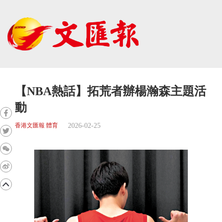
【NBA熱話】拓荒者辦楊瀚森主題活
動
2026-02-25
香港文匯報 體育