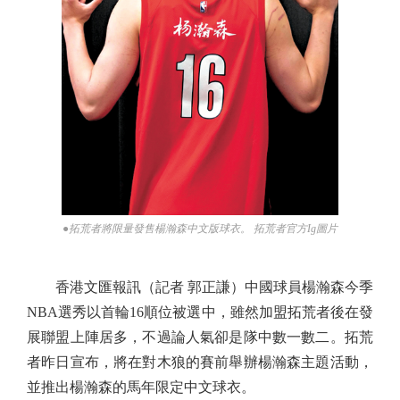
●拓荒者將限量發售楊瀚森中文版球衣。 拓荒者官方Ig圖片
香港文匯報訊（記者 郭正謙）中國球員楊瀚森今季
NBA選秀以首輪16順位被選中，雖然加盟拓荒者後在發
展聯盟上陣居多，不過論人氣卻是隊中數一數二。拓荒
者昨日宣布，將在對木狼的賽前舉辦楊瀚森主題活動，
並推出楊瀚森的馬年限定中文球衣。