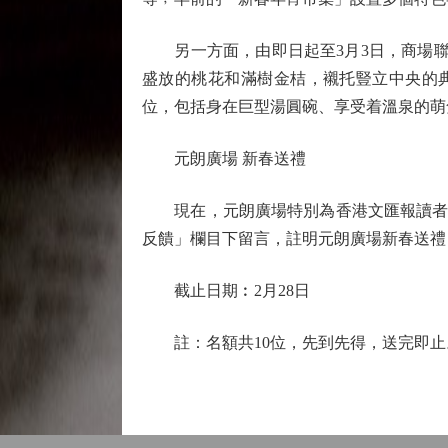
另一方面，由即日起至3月3日，商場聯乘
盛放的桃花和滿樹金桔，襯托豎立中央的典
位，包括身在巨型湯圓碗、享受着溫泉的萌
元朗廣場 新春送禮
現在，元朗廣場特別為香港文匯報讀者送
反饋」欄目下留言，註明元朗廣場新春送禮
截止日期︰2月28日
註：名額共10位，先到先得，送完即止