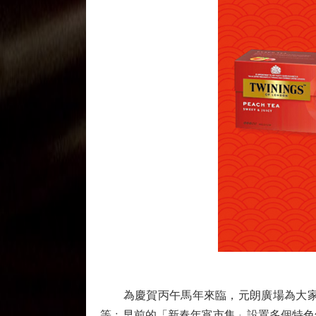
為慶賀丙午馬年來臨，元朗廣場為大家預
等﹔早前的「新春年宵市集」設置多個特色