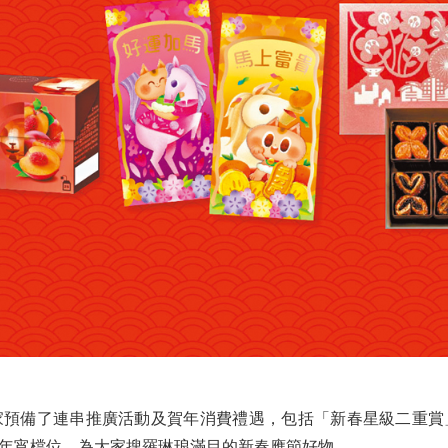
備了連串推廣活動及賀年消費禮遇，包括「新春星級二重賞
年宵檔位，為大家搜羅琳琅滿目的新春應節好物。