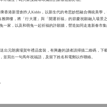
香港新晉創作人Kiddo，以新生代的奇思妙想融合傳統美學
雅牌樓，將「行大運」與「開運祈福」的節慶祝願融入場景之中
兔一家，以及和萌兔一起祈福的許願牆，營造如同走進新春市集
出元朗廣場賀年禮品套裝，有興趣的讀者請掃描二維碼，下載文
，並寫出一句馬年祝福語，及留下姓名和電郵以作聯絡。
。