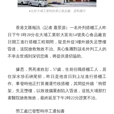
●位於大埔工業邨的美心食品廠。資料圖片
香港文匯報訊（記者 蕭景源）一名外判搭棚工人昨
日下午1時28分在大埔工業邨大富街14號美心食品廠首
日開工進行搭棚工程期間，疑意外從3樓外牆失足墮樓
昏迷，送院搶救無效不治。美心集團對該名外判工人的
不幸去世感到深切悲痛，將提供適切協助。
據悉，男死者姓彭，57歲，生前任職搭棚工人，居
住深水埗石硤尾邨，昨日是他首日到上址進行搭棚工
作。事發時他正打算搬運竹枝搭棚，其間從外牆「狗臂
架」失足墮樓，以致後腦重創陷入昏迷，送抵大埔那打
素醫院搶救無效，最終延至下午2時22分證實不治。
勞工處已發暫時停工通知書