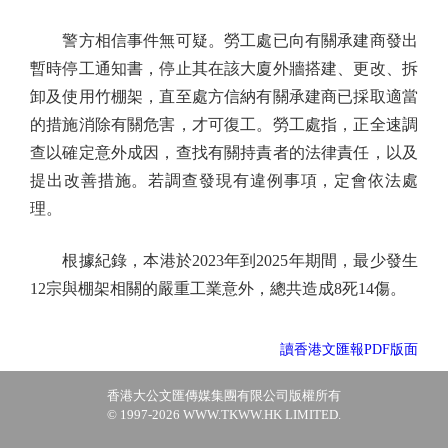
警方相信事件無可疑。勞工處已向有關承建商發出
暫時停工通知書，停止其在該大廈外牆搭建、更改、拆
卸及使用竹棚架，直至處方信納有關承建商已採取適當
的措施消除有關危害，才可復工。勞工處指，正全速調
查以確定意外成因，查找有關持責者的法律責任，以及
提出改善措施。若調查發現有違例事項，定會依法處
理。
根據紀錄，本港於2023年到2025年期間，最少發生
12宗與棚架相關的嚴重工業意外，總共造成8死14傷。
讀香港文匯報PDF版面
香港大公文匯傳媒集團有限公司版權所有
© 1997-2026 WWW.TKWW.HK LIMITED.