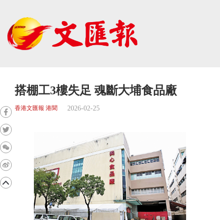
搭棚工3樓失足 魂斷大埔食品廠
2026-02-25
香港文匯報 港聞