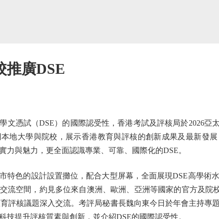
推廣DSE
憑試（DSE）的國際認受性，香港考試及評核局於2026亞太國
同本地大學與院校，展示香港教育與評核的創新成果及最新發展
實力與魅力，更全面認識專業、可靠、國際化的DSE。
特色的設計設置攤位，配合大型屏幕，全面展現DSE高學術水
交流空間，約見多位來自澳洲、歐洲、亞洲等國家的官方及院
教育評核議題深入交流。考評局秘書長魏向東今日於年會主持專
科技提升評核質素與創新，並介紹DSE的國際認受性。