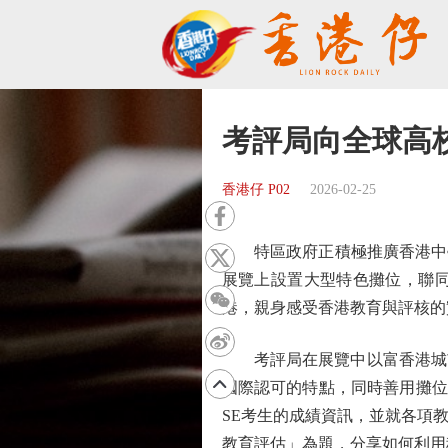
考評局向全球高校
香港仔 P02
2026-02-25
特區政府正積極推廣香港中學文
展覽上設置大型特色攤位，聯
港，親身感受香港教育與評核的
考評局在展覽中以富香港城市
國際認可的特點，同時善用攤位
SE考生的成績資訊，並就各項
教育評估」為題，分享如何利用