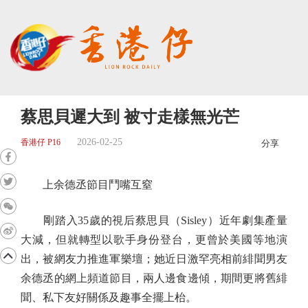
蔡思貝遲大到 被寸走樣無光芒
2026-02-25
香港仔 P16
分享
上余德丞節目鬥嘴互窒
剛踏入35歲的視后蔡思貝（Sisley）近年劇集產量
大減，但就轉型以歌手身份登台，更曾於美國等地演
出，被網友力推進軍樂壇；她近日激罕亮相前緋聞男友
余德丞的網上頻道節目，兩人邊食邊傾，期間更將舊緋
聞、私下友好關係及趣事全擺上枱。