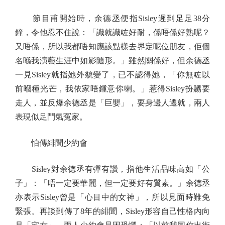
節目甫開始時，余德丞便指Sisley遲到足足38分
鐘，令他忍不住說：「識就識咗好耐，係唔係好熟呢？
又唔係，所以我都唔知應該點樣去界定呢位朋友，佢個
名喺我演藝生涯中如影隨形。」雖然關係好，但余德丞
一見Sisley就指她外貌變了，已不認得她，「你無咗以
前嗰種光芒，我依家唔鍾意你喇。」惹得Sisley扮嬲要
走人，並反爆余德丞是「巨嬰」，要身邊人遷就，兩人
表現似足鬥氣冤家。
怕傳緋聞少約會
Sisley對余德丞有彈有讚，指他生活品味高如「公
子」：「唔一定要華麗，但一定要好有質素。」余德丞
亦表示Sisley曾是「心目中的女神」，所以見面時難免
緊張。再談到傳了8年的緋聞，Sisley形容自己性格內向