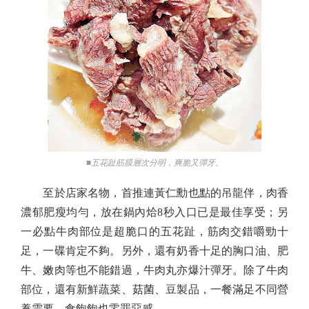
■五花趾筋膜層次分明，爽脆又彈牙。
至於店家名物，首推連黃仁勳也點的吊龍伴，肉香
濃郁肥瘦均勻，放在鍋內烚8秒入口已是最佳享受；另
一必點牛肉部位是超脆口的五花趾，筋肉交錯嚼勁十
足，一碟肯定不夠。另外，還有奶香十足的胸口油、肥
牛、嫩肉等也不能錯過，牛肉丸亦爆汁彈牙。除了牛肉
部位，還有新鮮蔬菜、菇菌、豆製品，一餐滿足不同營
養需要，食飽飽也零罪惡感。