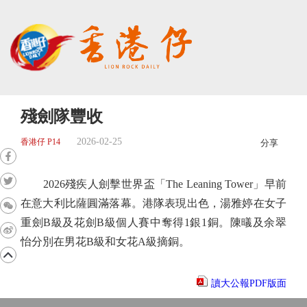
殘劍隊豐收
2026-02-25
香港仔 P14
分享
2026殘疾人劍擊世界盃「The Leaning Tower」早前
在意大利比薩圓滿落幕。港隊表現出色，湯雅婷在女子
重劍B級及花劍B級個人賽中奪得1銀1銅。陳㬢及余翠
怡分別在男花B級和女花A級摘銅。
讀大公報PDF版面