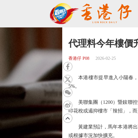
代理料今年樓價
香港仔 P08
2026-02-25
本港樓市提早進入小陽春，市
5%。
美聯集團（1200）暨鋑聯控
印花稅或遏抑樓市「辣招」，而
黃建業預計，馬年本港將出現
或根據市況加快擴充。