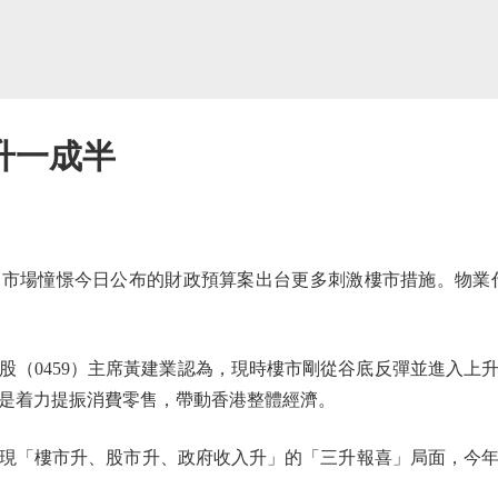
升一成半
場憧憬今日公布的財政預算案出台更多刺激樓市措施。物業代理
股（0459）主席黃建業認為，現時樓市剛從谷底反彈並進入上
是着力提振消費零售，帶動香港整體經濟。
「樓市升、股市升、政府收入升」的「三升報喜」局面，今年