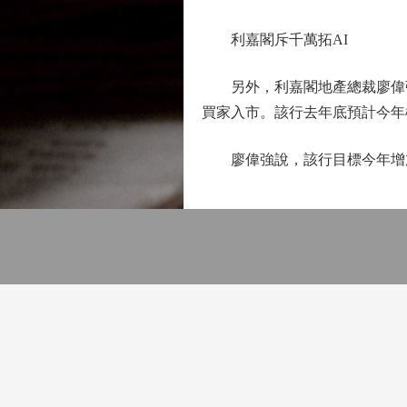
利嘉閣斥千萬拓AI
另外，利嘉閣地產總裁廖偉強表
買家入市。該行去年底預計今年樓
廖偉強說，該行目標今年增加最少