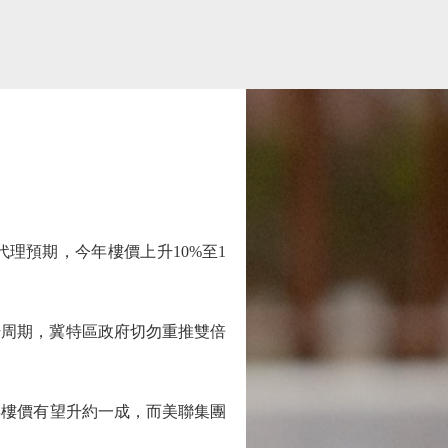
預期，今年樓價上升10%至1
升周期，冀特區政府切勿重推雙倍
樓價有望升約一成，而美聯集團