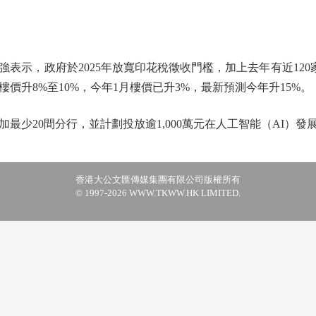
示，政府於2025年放寬印花稅徵收門檻，加上去年有近120家
價升8%至10%，今年1月樓價已升3%，最新預測今年升15%。
20間分行，並計劃投放逾1,000萬元在人工智能（AI）發
香港大公文匯傳媒集團有限公司版權所有
© 1997-2026 WWW.TKWW.HK LIMITED.