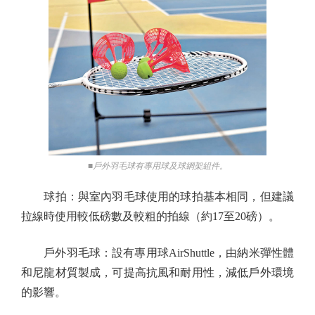
■戶外羽毛球有專用球及球網架組件。
球拍：與室內羽毛球使用的球拍基本相同，但建議
拉線時使用較低磅數及較粗的拍線（約17至20磅）。
戶外羽毛球：設有專用球AirShuttle，由納米彈性體
和尼龍材質製成，可提高抗風和耐用性，減低戶外環境
的影響。