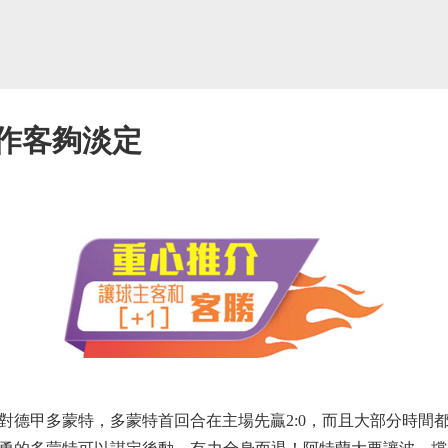
特作客夠淡定
甲多蒙特，多蒙特首回合在主場先贏2:0，而且大部分時間