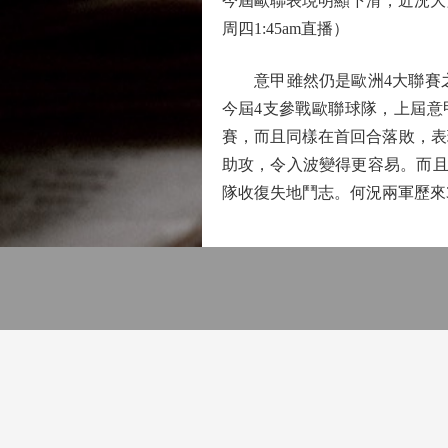
今屆歐聯表現明顯下滑，近況大
周四1:45am直播）
意甲雖然仍是歐洲4大聯賽之一
今屆4支參戰歐聯球隊，上屆意
賽，而且同樣在首回合落敗，表
助攻，令入波變得更容易。而且
隊收復失地鬥志。何況兩軍歷來