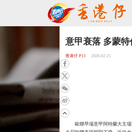
意甲衰落 多蒙
香港仔 P13
2026-02-25
歐聯早場意甲阿特蘭大主場對德