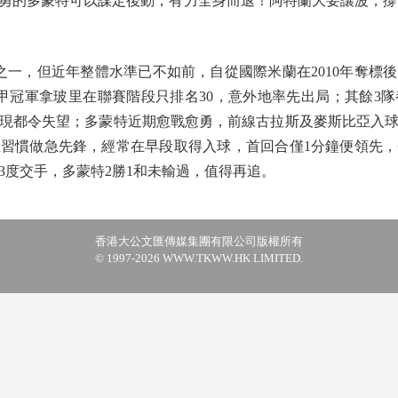
勇的多蒙特可以謀定後動，有力全身而退！阿特蘭大要讓波，撐多蒙
，但近年整體水準已不如前，自從國際米蘭在2010年奪標後
甲冠軍拿玻里在聯賽階段只排名30，意外地率先出局；其餘3
現都令失望；多蒙特近期愈戰愈勇，前線古拉斯及麥斯比亞入
習慣做急先鋒，經常在早段取得入球，首回合僅1分鐘便領先
3度交手，多蒙特2勝1和未輸過，值得再追。
香港大公文匯傳媒集團有限公司版權所有
© 1997-2026 WWW.TKWW.HK LIMITED.