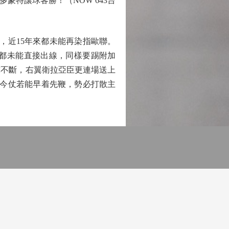
特讓球客勝！（NOW 643台
，近15年來都未能再染指歐聯。
隊都未能直接出線，同樣要踢附加
球不斷，右翼衛拉亞臣更連場送上
，今仗若能早着先鞭，勢必打散主