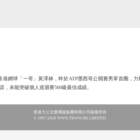
港網球「一哥」黃澤林，昨於ATP墨西哥公開賽男單首圈，力戰
諾，未能突破個人巡迴賽500級最佳成績。
香港大公文匯傳媒集團有限公司版權所有
© 1997-2026 WWW.TKWW.HK LIMITED.