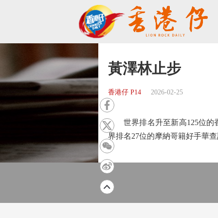
黃澤林止步
香港仔 P14
2026-02-25
世界排名升至新高125位的香
界排名27位的摩納哥籍好手華查