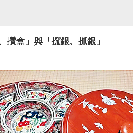
、攢盒」與「搲銀、抓銀」