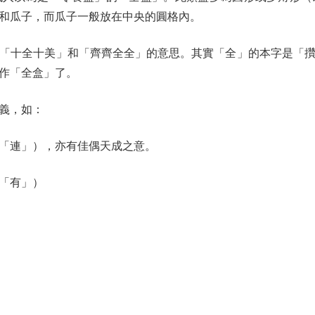
和瓜子，而瓜子一般放在中央的圓格內。
十全十美」和「齊齊全全」的意思。其實「全」的本字是「攢
作「全盒」了。
義，如：
「連」），亦有佳偶天成之意。
「有」）