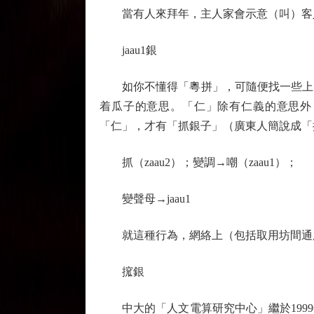
當有人來拜年，主人家會示意（叫）客人
jaau1銀
如你不懂得「粵拼」，可隨便找一些上了
着瓜子的意思。「仁」除有仁義的意思外
「仁」，才有「抓銀子」（廣東人簡說成「
抓（zaau2）；變調→嘲（zaau1）；
變聲母→jaau1
就這種行為，網絡上（包括取用坊間通用
搲銀
中大的「人文電算研究中心」繼於1999