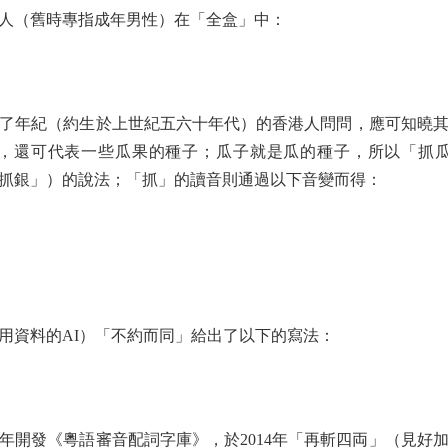
（舊時專指成年男性）在「全盒」中：
年紀（約生於上世紀五六十年代）的香港人問問，應可知曉其
，還可代表一些瓜果的種子；瓜子就是瓜的種子，所以「抓
抓銀」）的說法；「抓」的讀音則通過以下音變而得：
資料的AI）「不約而同」給出了以下的寫法：
年開發《粵語審音配詞字庫》，於2014年「再斬四両」（見好