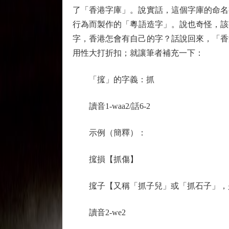
了「香港字庫」。說實話，這個字庫的命名
行為而製作的「粵語造字」。說也奇怪，該
字，香港怎會有自己的字？話說回來，「香
用性大打折扣；就讓筆者補充一下：
「搲」的字義：抓
讀音1-waa2/話6-2
示例（簡釋）：
搲損【抓傷】
搲子【又稱「抓子兒」或「抓石子」，是
讀音2-we2