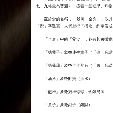
七、九格最為普遍）；盛着一些糖果、炸物
至於盒的名稱，一般叫「全盒」，取其「
「攢」字難寫，人們就把「攢盒」約定俗成
「全盒」中的「零食」，各有其象徵意
「糖蓮子」象徵連生貴子（「蓮」音諧
「糖蓮藕」象徵年年都有（「藕」音諧
「油角」象徵財寶（油水）
「煎堆」象徵煎堆碌碌，金銀滿屋
「瓜子」象徵銀子（錢財）