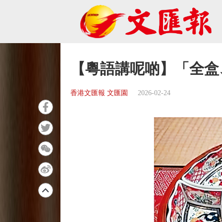
【粵語講呢啲】「全盒
香港文匯報 文匯園
2026-02-24