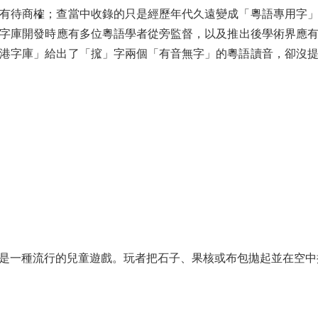
有待商榷；查當中收錄的只是經歷年代久遠變成「粵語專用字
字庫開發時應有多位粵語學者從旁監督，以及推出後學術界應
港字庫」給出了「搲」字兩個「有音無字」的粵語讀音，卻沒
一種流行的兒童遊戲。玩者把石子、果核或布包拋起並在空中