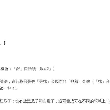
。】
會；「銀」口語讀「銀4-2」】
，這行為只是去「尋找」金錢而非「抓着」金錢（「找」音諧「
銀」好了。
瓜子；也有放黑瓜子和白瓜子，這可看成可在不同的領域上「