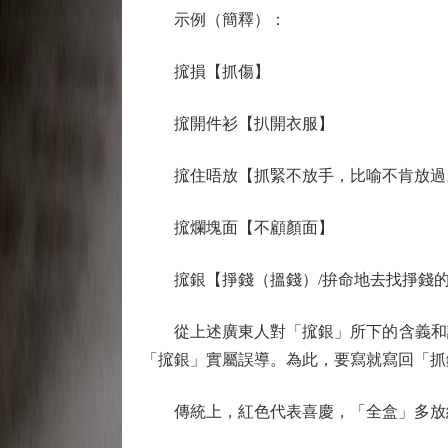
示例（簡釋）：
搲損【抓傷】
搲開件衫【扒開衣服】
搲住唔放【抓緊不放手，比喻不肯放過
搲爛塊面【不顧顏面】
搲銀【掙錢（搵錢）/拚命地去找掙錢的機
從上述廣東人對「搲銀」所下的含義和讀法
「搲銀」實屬誤導。為此，要寫就寫回「抓
傳統上，紅色代表喜慶，「全盒」多放紅