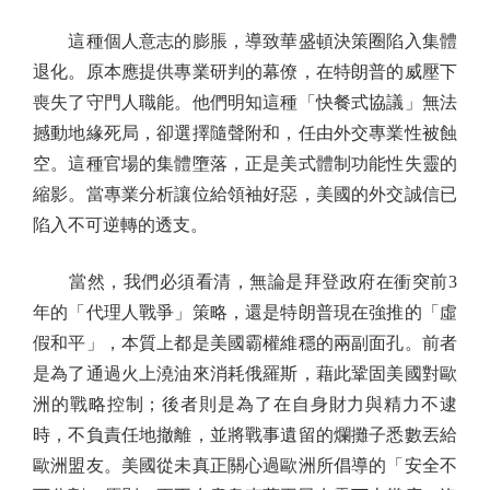
這種個人意志的膨脹，導致華盛頓決策圈陷入集體
退化。原本應提供專業研判的幕僚，在特朗普的威壓下
喪失了守門人職能。他們明知這種「快餐式協議」無法
撼動地緣死局，卻選擇隨聲附和，任由外交專業性被蝕
空。這種官場的集體墮落，正是美式體制功能性失靈的
縮影。當專業分析讓位給領袖好惡，美國的外交誠信已
陷入不可逆轉的透支。
當然，我們必須看清，無論是拜登政府在衝突前3
年的「代理人戰爭」策略，還是特朗普現在強推的「虛
假和平」，本質上都是美國霸權維穩的兩副面孔。前者
是為了通過火上澆油來消耗俄羅斯，藉此鞏固美國對歐
洲的戰略控制；後者則是為了在自身財力與精力不逮
時，不負責任地撤離，並將戰事遺留的爛攤子悉數丟給
歐洲盟友。美國從未真正關心過歐洲所倡導的「安全不