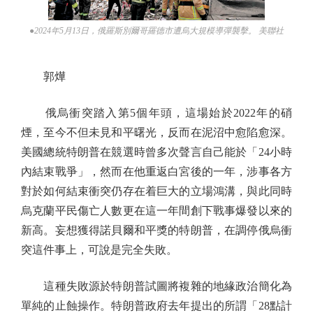
●2024年5月13日，俄羅斯別爾哥羅德市遭烏大規模導彈襲擊。 美聯社
郭燁
俄烏衝突踏入第5個年頭，這場始於2022年的硝
煙，至今不但未見和平曙光，反而在泥沼中愈陷愈深。
美國總統特朗普在競選時曾多次聲言自己能於「24小時
內結束戰爭」，然而在他重返白宮後的一年，涉事各方
對於如何結束衝突仍存在着巨大的立場鴻溝，與此同時
烏克蘭平民傷亡人數更在這一年間創下戰事爆發以來的
新高。妄想獲得諾貝爾和平獎的特朗普，在調停俄烏衝
突這件事上，可說是完全失敗。
這種失敗源於特朗普試圖將複雜的地緣政治簡化為
單純的止蝕操作。特朗普政府去年提出的所謂「28點計