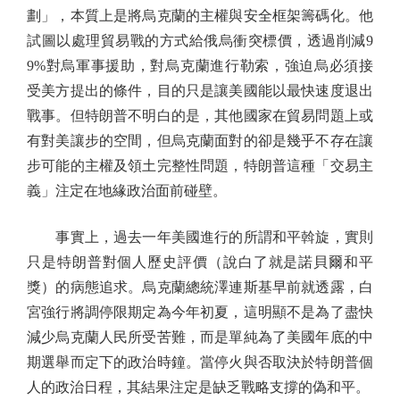
劃」，本質上是將烏克蘭的主權與安全框架籌碼化。他
試圖以處理貿易戰的方式給俄烏衝突標價，透過削減9
9%對烏軍事援助，對烏克蘭進行勒索，強迫烏必須接
受美方提出的條件，目的只是讓美國能以最快速度退出
戰事。但特朗普不明白的是，其他國家在貿易問題上或
有對美讓步的空間，但烏克蘭面對的卻是幾乎不存在讓
步可能的主權及領土完整性問題，特朗普這種「交易主
義」注定在地緣政治面前碰壁。
事實上，過去一年美國進行的所謂和平斡旋，實則
只是特朗普對個人歷史評價（說白了就是諾貝爾和平
獎）的病態追求。烏克蘭總統澤連斯基早前就透露，白
宮強行將調停限期定為今年初夏，這明顯不是為了盡快
減少烏克蘭人民所受苦難，而是單純為了美國年底的中
期選舉而定下的政治時鐘。當停火與否取決於特朗普個
人的政治日程，其結果注定是缺乏戰略支撐的偽和平。