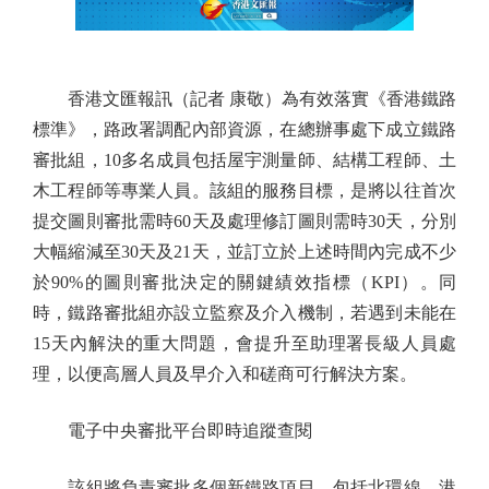
香港文匯報訊（記者 康敬）為有效落實《香港鐵路
標準》，路政署調配內部資源，在總辦事處下成立鐵路
審批組，10多名成員包括屋宇測量師、結構工程師、土
木工程師等專業人員。該組的服務目標，是將以往首次
提交圖則審批需時60天及處理修訂圖則需時30天，分別
大幅縮減至30天及21天，並訂立於上述時間內完成不少
於90%的圖則審批決定的關鍵績效指標（KPI）。同
時，鐵路審批組亦設立監察及介入機制，若遇到未能在
15天內解決的重大問題，會提升至助理署長級人員處
理，以便高層人員及早介入和磋商可行解決方案。
電子中央審批平台即時追蹤查閱
該組將負責審批多個新鐵路項目，包括北環線、港