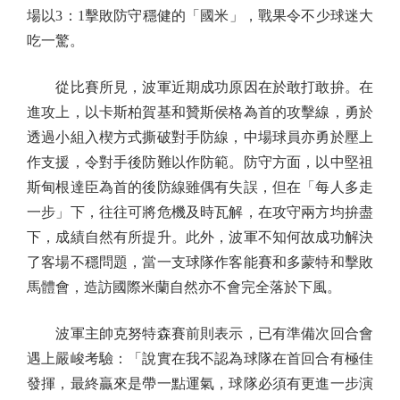
場以3：1擊敗防守穩健的「國米」，戰果令不少球迷大
吃一驚。
從比賽所見，波軍近期成功原因在於敢打敢拚。在
進攻上，以卡斯柏賀基和贊斯侯格為首的攻擊線，勇於
透過小組入楔方式撕破對手防線，中場球員亦勇於壓上
作支援，令對手後防難以作防範。防守方面，以中堅祖
斯甸根達臣為首的後防線雖偶有失誤，但在「每人多走
一步」下，往往可將危機及時瓦解，在攻守兩方均拚盡
下，成績自然有所提升。此外，波軍不知何故成功解決
了客場不穩問題，當一支球隊作客能賽和多蒙特和擊敗
馬體會，造訪國際米蘭自然亦不會完全落於下風。
波軍主帥克努特森賽前則表示，已有準備次回合會
遇上嚴峻考驗：「說實在我不認為球隊在首回合有極佳
發揮，最終贏來是帶一點運氣，球隊必須有更進一步演