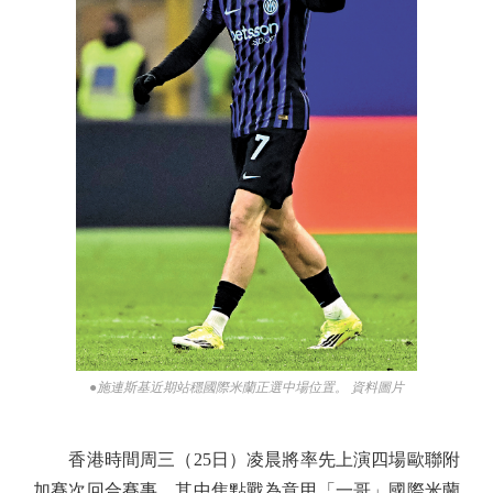
●施連斯基近期站穩國際米蘭正選中場位置。 資料圖片
香港時間周三（25日）凌晨將率先上演四場歐聯附
加賽次回合賽事，其中焦點戰為意甲「一哥」國際米蘭