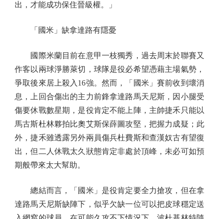
出，才能成功保住晉級權。」
「國米」缺拿達路有隱憂
國際米蘭目前在意甲一枝獨秀，過去周末於聯賽又
作客以兩球淨勝萊切，球隊是役必希望憑藉主場氣勢，
爭取後來居上殺入16強。然而，「國米」賽前收到壞消
息，上回合傷出的主力前鋒拿達路馬天尼斯，因小腿受
傷要休戰數星期，是役肯定不能上陣，主帥捷禾只能以
馬古斯杜林夥拍比奧艾斯保薛圖攻堅，把握力成疑；此
外，捷禾雖透露另外兩員傷兵杜費斯和查漢奴古有望復
出，但二人休戰太久狀態肯定非處於頂峰，未必可如預
期般帶來太大幫助。
總結而言，「國米」是役肯定要全力搶攻，但在拿
達路馬天尼斯缺陣下，似乎欠缺一位可以把皮球穩定送
入網窩的球員，在可能久攻不下情況下，波杜基林特隨