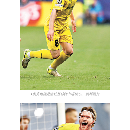
●奧克倫德是波杜基林特中場核心。 資料圖片