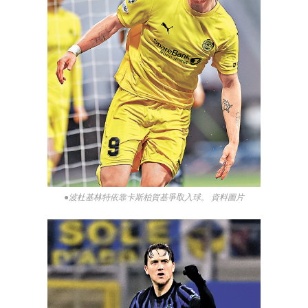
●波杜基林特依靠卡斯柏賀基爭取入球。 資料圖片