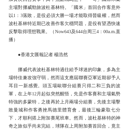
主場對挪威勁旅波杜基林特。「國米」首回合作客意外
以1：3落敗，是役必須大勝一場才能取得晉級權，然而
波杜基林特近期已改善作客欠穩問題，是役有望憑快速
反擊取得理想戰果。（Now643及644台周三4：00a.m.直
播）
●香港文匯報記者 楊浩然
挪威代表波杜基林特過往給予球迷的印象，多為主
場特佳兼攻強守弱，然而這支應屆聯賽亞軍近期卻予人
耳目一新感覺。頭五場歐聯分組賽只得二和三負的波
軍，在上年12月起似突然醒悟，先是作客賽和主場氣勢
特強的多蒙特，之後再於上月兩場分組賽，先後主場擊
敗曼城和作客勇挫馬德里體育會，最後三輪豪取七分
下，才順利搭上附加賽尾班車。然而，波杜基林特的神
奇之旅似乎尚未完結，球隊在上周附加賽首回合，竟主