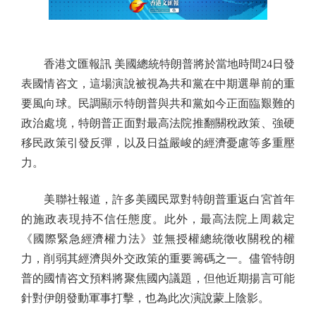
香港文匯報訊 美國總統特朗普將於當地時間24日發
表國情咨文，這場演說被視為共和黨在中期選舉前的重
要風向球。民調顯示特朗普與共和黨如今正面臨艱難的
政治處境，特朗普正面對最高法院推翻關稅政策、強硬
移民政策引發反彈，以及日益嚴峻的經濟憂慮等多重壓
力。
美聯社報道，許多美國民眾對特朗普重返白宮首年
的施政表現持不信任態度。此外，最高法院上周裁定
《國際緊急經濟權力法》並無授權總統徵收關稅的權
力，削弱其經濟與外交政策的重要籌碼之一。儘管特朗
普的國情咨文預料將聚焦國內議題，但他近期揚言可能
針對伊朗發動軍事打擊，也為此次演說蒙上陰影。