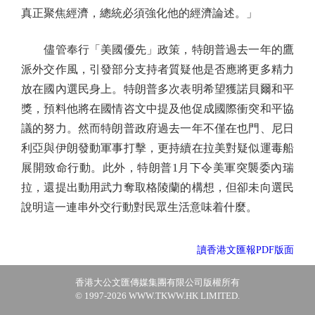
真正聚焦經濟，總統必須強化他的經濟論述。」
儘管奉行「美國優先」政策，特朗普過去一年的鷹
派外交作風，引發部分支持者質疑他是否應將更多精力
放在國內選民身上。特朗普多次表明希望獲諾貝爾和平
獎，預料他將在國情咨文中提及他促成國際衝突和平協
議的努力。然而特朗普政府過去一年不僅在也門、尼日
利亞與伊朗發動軍事打擊，更持續在拉美對疑似運毒船
展開致命行動。此外，特朗普1月下令美軍突襲委內瑞
拉，還提出動用武力奪取格陵蘭的構想，但卻未向選民
說明這一連串外交行動對民眾生活意味着什麼。
讀香港文匯報PDF版面
香港大公文匯傳媒集團有限公司版權所有
© 1997-2026 WWW.TKWW.HK LIMITED.