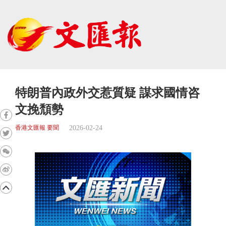
特朗普內政外交惹質疑 謀求國情咨
文挽頹勢
2026-02-24
香港文匯報 要聞