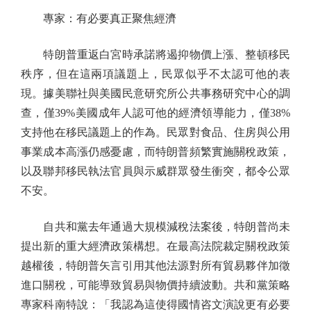
專家：有必要真正聚焦經濟
特朗普重返白宮時承諾將遏抑物價上漲、整頓移民
秩序，但在這兩項議題上，民眾似乎不太認可他的表
現。據美聯社與美國民意研究所公共事務研究中心的調
查，僅39%美國成年人認可他的經濟領導能力，僅38%
支持他在移民議題上的作為。民眾對食品、住房與公用
事業成本高漲仍感憂慮，而特朗普頻繁實施關稅政策，
以及聯邦移民執法官員與示威群眾發生衝突，都令公眾
不安。
自共和黨去年通過大規模減稅法案後，特朗普尚未
提出新的重大經濟政策構想。在最高法院裁定關稅政策
越權後，特朗普矢言引用其他法源對所有貿易夥伴加徵
進口關稅，可能導致貿易與物價持續波動。共和黨策略
專家科南特說：「我認為這使得國情咨文演說更有必要