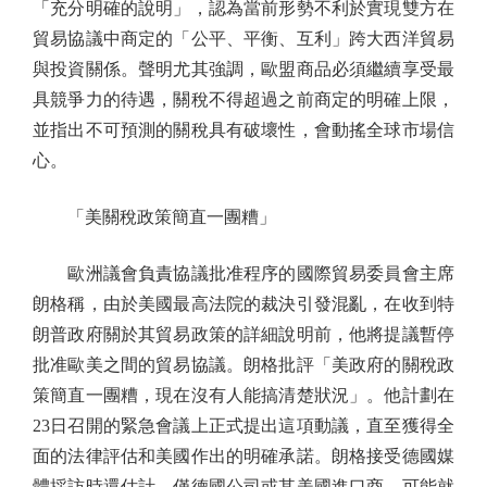
「充分明確的說明」，認為當前形勢不利於實現雙方在
貿易協議中商定的「公平、平衡、互利」跨大西洋貿易
與投資關係。聲明尤其強調，歐盟商品必須繼續享受最
具競爭力的待遇，關稅不得超過之前商定的明確上限，
並指出不可預測的關稅具有破壞性，會動搖全球市場信
心。
「美關稅政策簡直一團糟」
歐洲議會負責協議批准程序的國際貿易委員會主席
朗格稱，由於美國最高法院的裁決引發混亂，在收到特
朗普政府關於其貿易政策的詳細說明前，他將提議暫停
批准歐美之間的貿易協議。朗格批評「美政府的關稅政
策簡直一團糟，現在沒有人能搞清楚狀況」。他計劃在
23日召開的緊急會議上正式提出這項動議，直至獲得全
面的法律評估和美國作出的明確承諾。朗格接受德國媒
體採訪時還估計，僅德國公司或其美國進口商，可能就