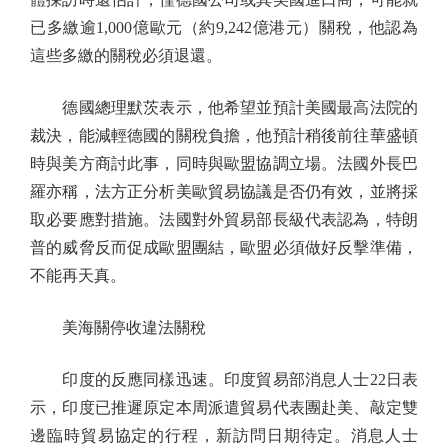
已多繳逾1,000億歐元（約9,242億港元）關稅，他認為
這些多繳的關稅必須退還。
德國總理默茨表示，他希望並預計美國最高法院的
裁決，能減輕德國的關稅負擔，他預計稍後前往華盛頓
時與美方商討此事，同時與歐盟協調立場。法國外長巴
羅亦稱，法方正分析美歐貿易協議是否仍有效，並將採
取必要應對措施。法國對外貿易部長級代表認為，特朗
普的威脅反而促成歐盟團結，歐盟必須做好反擊準備，
不能再天真。
美海關停收違法關稅
印度的反應同樣迅速。印度貿易部消息人士22日表
示，印度已推遲原定本周派遣貿易代表團赴美、敲定雙
邊臨時貿易協定的行程，新訪問日期待定。消息人士