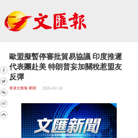
歐盟擬暫停審批貿易協議 印度推遲
代表團赴美 特朗普妄加關稅惹盟友
反彈
2026-02-24
香港文匯報 要聞