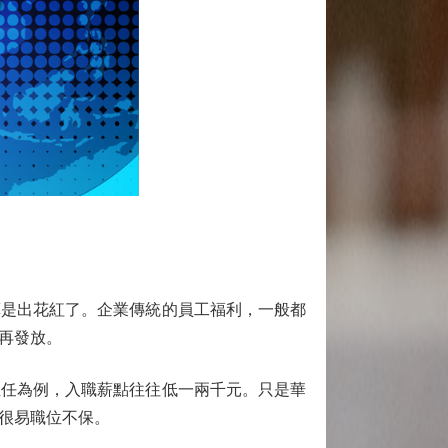
是出花紅了。企業傳統的員工福利，一般都
再發放。
任為例，入職薪點往往低一兩千元。只是華
很易職位不保。