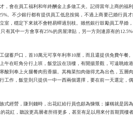
，會在員工福利和年終酬金上多做工夫。記得當年上商的福利
加到25%。不少銀行都有提供員工低息按揭，不過上商要已婚行員
立室，穩定下來就不會輕易蟬過別枝。雖然銀行鼓勵員工早婚
只有其中一方會享有25%的房屋津貼，另一方則連原有的12.5
蓄戶口，首10萬元可享年利率10厘，而且還提供免費午餐
上午在旺角分行上班，飯堂設在頂樓，有開揚景觀，可遠眺維
寒酸到奉上火腿餐肉煎香腸。其梅菜扣肉做得尤為出色，五層
行工作，飯堂則只提供一中一西兩個選擇，要在前一天選定，
式經營，賺到錢時，出花紅給行員也頗為慷慨；據稱就是因為
薪水的花紅，聽說更高層者所得更多，甚至有足以用來付首期買樓