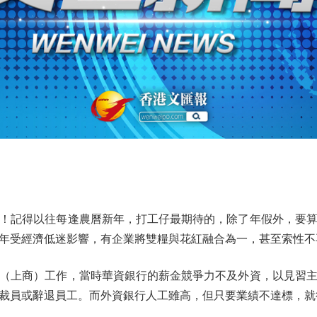
記得以往每逢農曆新年，打工仔最期待的，除了年假外，要算
年受經濟低迷影響，有企業將雙糧與花紅融合為一，甚至索性不
上商）工作，當時華資銀行的薪金競爭力不及外資，以見習主
裁員或辭退員工。而外資銀行人工雖高，但只要業績不達標，就