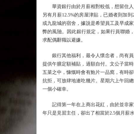
華資銀行由於月薪相對較低，想留住人才
另有月薪12.5%的房屋津貼，已婚者則
或九龍城的宿舍，據說是希望員工及早成家
弊的風險。因此銀行規定，如果行員聯婚，
求配偶辭職以避嫌。
銀行其他福利，最令人懷念者，尚有員工儲
提供午膳定額補貼，過額自付。文公子當時
五菜之中，慷慨時會有鮑片一品窩，有時卻
抗拒，可放肆地連吃幾片。星期六上午回總
一個小確幸。
記得第一年在上商出花紅，由於並非家族
年只是見習主任，卻出了相當於2.5個月