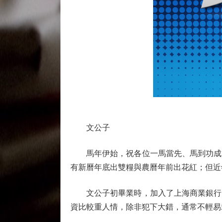
文公子
馬年伊始，祝各位一馬當先、馬到功成！
有新曆年底出雙糧與農曆年前出花紅；但近
文公子初畢業時，加入了上海商業銀行（
資比較重人情，除非犯下大錯，通常不輕易