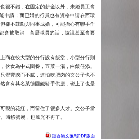
也很不錯，在固定的薪金以外，未婚員工會
才能申請；而已婚的行員也有資格申請在西環
，但卻不鼓勵與同事成婚，可能擔心有聯手作
%都會被取消；高層職員的話，據說甚至會要
。上商在較大型的分行設有飯堂，小型分行則
港，伙食為中式圍餐，五菜一湯，白飯任添。
肉只覺豐腴而不膩，連怕吃肥肉的文公子也不
偶然會有其名菜德國鹹豬手供應，碰上了也是
可觀的花紅，而留住了很多人才。文公子當
者。時移勢易，也風光不再了。
讀香港文匯報PDF版面