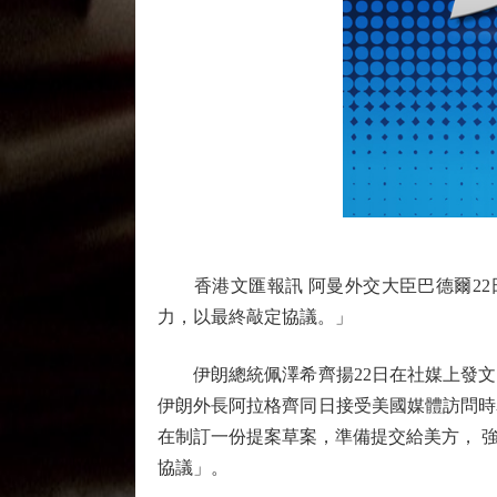
香港文匯報訊 阿曼外交大臣巴德爾22日
力，以最終敲定協議。」
伊朗總統佩澤希齊揚22日在社媒上發文
伊朗外長阿拉格齊同日接受美國媒體訪問時
在制訂一份提案草案，準備提交給美方， 
協議」。