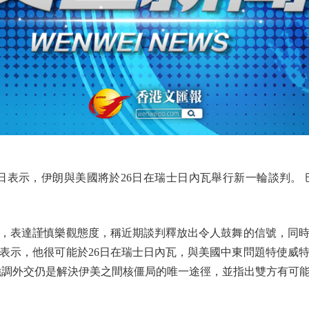
表示，伊朗與美國將於26日在瑞士日內瓦舉行新一輪談判。
，表達謹慎樂觀態度，稱近期談判釋放出令人鼓舞的信號，同時
表示，他很可能於26日在瑞士日內瓦，與美國中東問題特使威
強調外交仍是解決伊美之間核僵局的唯一途徑，並指出雙方有可能達