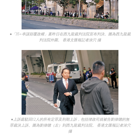
●「35+串謀顛覆政權」案昨日在西九龍裁判法院宣布判決。圖為西九龍裁
判法院外圍。 香港文匯報記者涂穴 攝
●上訴庭駁回12人的所有定罪及刑期上訴，包括律政司就被告劉偉聰的無
罪裁決上訴。圖為劉偉聰（左）到西九龍裁判法院。 香港文匯報記者涂穴
攝