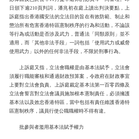
日頒下逾210頁判詞，潘兆初在庭上讀出判決要點，上
訴庭指出香港國安法的立法目的旨在有效防範、制止和
懲治所有危害香港特區憲制秩序的行為和活動，不論該
等行為或活動是否涉及武力，普通法「同類原則」並不
適用，而「其他非法手段」一詞包括「使用武力或威脅
使用武力」以外的任何非法手段，不限於刑事行為。
上訴庭又指，立法會職權是由基本法賦予，立法會
須履行職能審核和通過財政預算案，令政府在財政事宜
上要對立法會負責。上訴庭裁定基本法第一百零四條及
立法會誓言對立法會議員施加根本憲制責任，必須擁護
基本法以及效忠香港特區，當中包括有責任維護香港特
區憲制秩序，議員行使公職職權時不得有違。
批參與者濫用基本法賦予權力