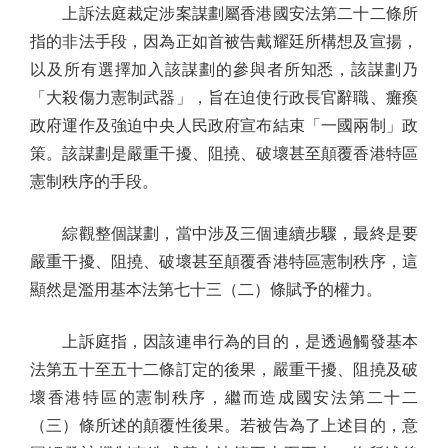
上訴法庭裁定涉案謀劃屬香港國安法第二十二條所
指的非法手段，因為正如首被告戴耀廷所構想及宣揚，
以及所有選擇加入該謀劃的參與者所知悉，該謀劃乃
「大殺傷力憲制武器」，旨在迫使行政長官辭職、癱瘓
政府運作及強迫中央人民政府宣布結束「一國兩制」政
策。該謀劃是嚴重干擾、阻撓、破壞甚至顛覆香港特區
憲制秩序的手段。
綜觀整個謀劃，當中涉及三個連續步驟，最終是要
嚴重干擾、阻撓、破壞甚至顛覆香港特區憲制秩序，這
顯然是濫用基本法第七十三（二）條賦予的權力。
上訴庭指，因該連串行為的目的，是透過觸發基本
法第五十至五十二條訂定的後果，嚴重干擾、阻撓及破
壞香港特區的憲制秩序，繼而造成國安法第二十二
（三）條所述的顛覆性後果。若被告為了上述目的，意