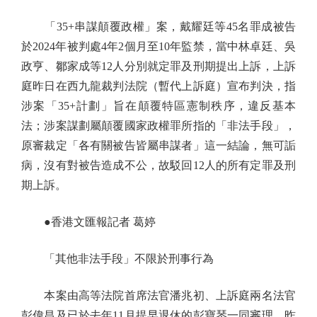
「35+串謀顛覆政權」案，戴耀廷等45名罪成被告
於2024年被判處4年2個月至10年監禁，當中林卓廷、吳
政亨、鄒家成等12人分別就定罪及刑期提出上訴，上訴
庭昨日在西九龍裁判法院（暫代上訴庭）宣布判決，指
涉案「35+計劃」旨在顛覆特區憲制秩序，違反基本
法；涉案謀劃屬顛覆國家政權罪所指的「非法手段」，
原審裁定「各有關被告皆屬串謀者」這一結論，無可詬
病，沒有對被告造成不公，故駁回12人的所有定罪及刑
期上訴。
●香港文匯報記者 葛婷
「其他非法手段」不限於刑事行為
本案由高等法院首席法官潘兆初、上訴庭兩名法官
彭偉昌及已於去年11月提早退休的彭寶琴一同審理。昨