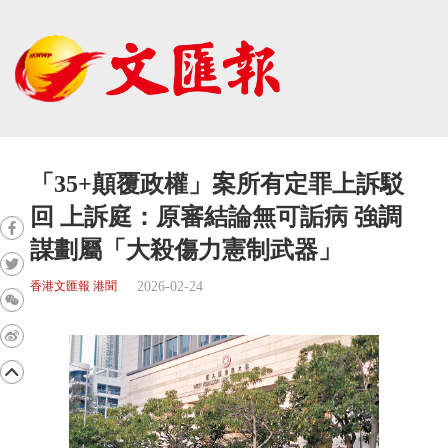
「35+顛覆政權」案所有定罪上訴駁
回 上訴庭：原審結論無可詬病 強調
謀劃屬「大殺傷力憲制武器」
2026-02-24
香港文匯報 港聞