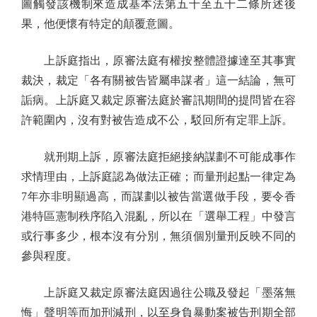
圖觸發該機制來造成基本法第五十至五十二條所述後
果，他便懷有特定的顛覆意圖。
上訴庭指出，原審法庭有權按整體證據達至其事實
裁決，裁定「各有關被告皆屬串謀者」這一結論，無可
詬病。上訴庭又裁定原審法庭於審訊期間的提問皆在容
許範圍內，沒有對被告造成不公，駁回所有定罪上訴。
就刑期上訴，原審法庭拒絕接納謀劃不可能成事作
求情理由，上訴庭認為做法正確；而量刑起點一律定為
7年亦非明顯過高，而謀劃以被告當選做手段，要令香
港特區憲制秩序陷入混亂，所以在「選舉工程」中發言
或行事多少，根本沒有分別，無須個別量刑反映不同的
參與程度。
上訴庭又裁定原審法庭因過往公職及發起「墨落無
悔」聲明等而加刑減刑，以至身負暴動案被告刑期全部