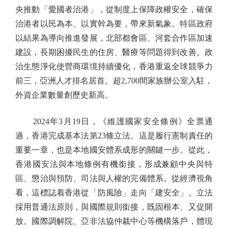
央推動「愛國者治港」，從制度上保障政權安全，確保
治港者以民為本、以實幹為要，帶來新氣象。特區政府
以結果為導向推進發展，北部都會區、河套合作區加速
建設，長期困擾民生的住房、醫療等問題得到改善。政
治生態淨化使營商環境持續優化，香港重返全球競爭力
前三，亞洲人才排名居首。超2,700間家族辦公室入駐，
外資企業數量創歷史新高。
2024年3月19日，《維護國家安全條例》全票通
過，香港完成基本法第23條立法。這是履行憲制責任的
重要一章，也是本地國安體系成形的關鍵一步。從此，
香港國安法與本地條例有機銜接，形成兼顧中央與特
區、懲治與預防、司法與人權的完備體系。從經濟視角
看，這標誌着香港從「防風險」走向「建安全」。立法
採用普通法原則，與國際規則銜接，既固根本、又促開
放。國際調解院、亞非法協仲裁中心等機構落戶，體現