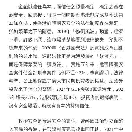
金融以信任為本，而信任之源是穩定，穩定之基在
於安全。回歸後，很長一個時期香港未能完成基本法第
23條立法，使香港維護國家安全的法律制度存在漏洞，
猶如繁華之下的隱患。2019年「修例風波」動盪，經濟
下滑、評級下調，讓市場清楚地看到法律缺失、預期不
穩帶來的代價。2020年《香港國安法》的實施成為由亂
到治的分水嶺。這部法律不是束縛發展的「緊箍咒」，
而是保障繁榮的「護身符」。實施五年來，危害國家安
全案件佔全部刑事案件比例不足0.2%，事實證明，法律
精準、公正地保護了廣大市民與投資者的權益。法治升
級帶來了信心與繁榮：2024年GDP突破3萬億港元，202
5年增長3.5%，港股領跑全球IPO。投資者的選擇表明，
沒有安全堤壩，就沒有資本的持續信任。
政權安全是發展安全的支柱。曾經因政治對立而陷
入僵局的香港，在選舉制度完善後重回正軌。2021年中