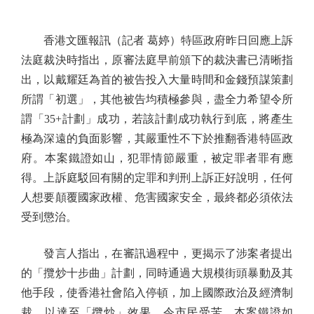
香港文匯報訊（記者 葛婷）特區政府昨日回應上訴
法庭裁決時指出，原審法庭早前頒下的裁決書已清晰指
出，以戴耀廷為首的被告投入大量時間和金錢預謀策劃
所謂「初選」，其他被告均積極參與，盡全力希望令所
謂「35+計劃」成功，若該計劃成功執行到底，將產生
極為深遠的負面影響，其嚴重性不下於推翻香港特區政
府。本案鐵證如山，犯罪情節嚴重，被定罪者罪有應
得。上訴庭駁回有關的定罪和判刑上訴正好說明，任何
人想要顛覆國家政權、危害國家安全，最終都必須依法
受到懲治。
發言人指出，在審訊過程中，更揭示了涉案者提出
的「攬炒十步曲」計劃，同時通過大規模街頭暴動及其
他手段，使香港社會陷入停頓，加上國際政治及經濟制
裁，以達至「攬炒」效果，令市民受苦。本案鐵證如