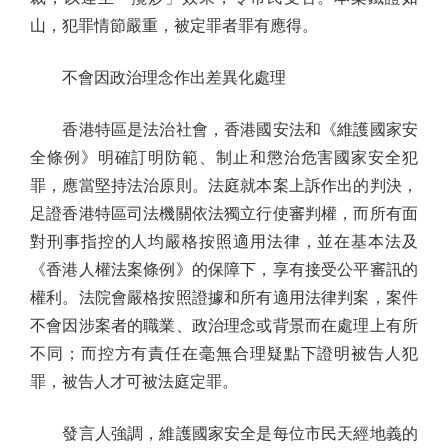
山，犯罪情節嚴重，被定罪者罪有應得。
不會因政治理念作出差異化處理
香港特區是法治社會，香港國安法和《維護國家安
全條例》明確訂明防範、制止和懲治危害國家安全犯
罪，應當堅持法治原則。法庭就本案上訴作出的判決，
足證香港特區司法機關依法獨立行使審判權，而所有面
對刑事指控的人均嚴格按照適用法律，並在基本法及
《香港人權法案條例》的保障下，享有接受公平審訊的
權利。法院會嚴格按照證據和所有適用法律判案，案件
不會因涉案者的職業、政治理念或背景而在處理上有所
不同；而控方有責任在毫無合理疑點下證明被告人犯
罪，被告人才可被法庭定罪。
發言人強調，維護國家安全是每位市民天經地義的