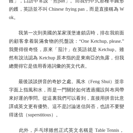
鑊」，口語中常說「煎pan」。而我們中式那種半圓形
的鑊，英語並不叫 Chinese frying pan，而是直接稱為 W
ok。
我第一次到美國的某家漢堡連鎖店時，排在我前面
的顧客拿着裝滿食物的托盤說：“One Ketchup, please.”
我覺得很奇怪，原來「茄汁」在英語就是 Ketchup。雖
然有說法認為 Ketchup 原本指的是東南亞的魚露，但我
總覺得它是借用香港詞彙的英文代表。
最後談談拼音的奇妙之處。風水（Feng Shui）並非
字面上指風和水，而是一門關於如何透過擺設與布局帶
來好運的學問。從這裏我們可以看到，直接用拼音比意
譯成英文更有優勢。這不是討論迷信與否，也請不要變
得迷信（superstitious）。
此外，乒乓球雖然正式英文名稱是 Table Tennis，