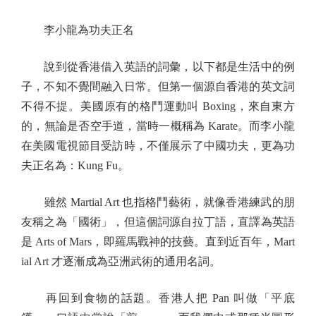
李小龍為功夫正名
說到從香港借入英語的詞彙，以下都是生活中的例
子，不知不覺間融入日常。但第一個源自香港的英文詞
不得不提。美國原有的格鬥運動叫 Boxing，來自東方
的，無論是否空手道，當時一概稱為 Karate。而李小龍
在美國電視節目受訪時，不僅展示了中國功夫，更為功
夫正名為：Kung Fu。
雖然 Martial Art 也指格鬥藝術，就像香港練武的朋
友稱之為「國術」，但這個詞源自拉丁語，直譯為英語
是 Arts of Mars，即羅馬戰神的技藝。直到近百年，Mart
ial Art 才逐漸成為亞洲武術的通用名詞。
再回到食物的話題。香港人把 Pan 叫做「平底