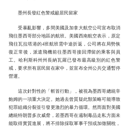
墨州長發紅色警戒籲居民留家
受暴亂影響，多間美國及加拿大航空公司宣布取消
飛往墨西哥部分地區的航班。美國西南航空表示，原定
飛往瓦拉塔港的4班航班需中途折返，公司將在局勢恢
復正常後，派遣飛機前往墨西哥接回滯留的乘客與員
工。哈利斯科州州長納瓦羅已發布最高級別的紅色警
戒，要求所有居民留在家中，並宣布全州公共交通暫停
營運。
這次針對性的「斬首行動」，被視為墨西哥總統辛
鮑姆的一項重大決定。她過去曾質疑此類策略可能導致
犯罪組織分裂並引發更激烈的暴力循環。然而面對美國
總統特朗普多次威脅，若墨西哥在遏制毒品走私方面未
能取得實質進展，將不排除採取軍事干預或加徵關稅，