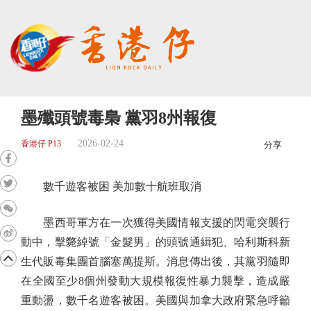
墨殲頭號毒梟 黨羽8州報復
2026-02-24
香港仔 P13
分享
數千遊客被困 美加數十航班取消
墨西哥軍方在一次獲得美國情報支援的閃電突襲行
動中，擊斃綽號「金髮男」的頭號通緝犯、哈利斯科新
生代販毒集團首腦塞萬提斯。消息傳出後，其黨羽隨即
在全國至少8個州發動大規模報復性暴力襲擊，造成嚴
重動盪，數千名遊客被困。美國與加拿大政府緊急呼籲