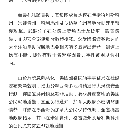
為「全球特別指定的恐怖分子」。
毒梟死訊證實後，其集團成員迅速在包括哈利斯科
州、米卻肯州、科利馬州及瓜納華托州等地發動連串報
復攻擊。武裝分子在公路上焚燒巴士及貨車、設置路
障，並與安全部隊爆發激烈槍戰。深受國際遊客歡迎的
太平洋沿岸度假勝地巴亞爾塔港多處冒出濃煙，街道上
槍聲不斷，據報有數千名遊客因暴力事件被困度假村
內。
由於局勢急劇惡化，美國國務院領事事務局在社媒
發布緊急聲明，指由於墨西哥多地持續進行大規模安全
行動，伴隨道路封鎖及犯罪活動，要求身處當地的美國
公民就地避難，直至另行通知。加拿大政府亦密切監測
情勢，呼籲在墨西哥的加拿大公民保持低調，並遵循當
地政府指示，其中在米卻肯州、格雷羅州及哈利斯科州
的公民尤其需立即就地避難。