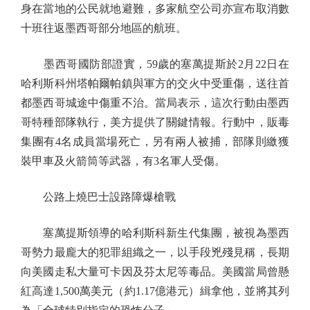
身在當地的公民就地避難，多家航空公司亦宣布取消數
十班往返墨西哥部分地區的航班。
墨西哥國防部證實，59歲的塞萬提斯於2月22日在
哈利斯科州塔帕爾帕鎮與軍方的交火中受重傷，送往首
都墨西哥城途中傷重不治。當局表示，這次行動由墨西
哥特種部隊執行，美方提供了關鍵情報。行動中，販毒
集團有4名成員當場死亡，另有兩人被捕，部隊則繳獲
裝甲車及火箭筒等武器，有3名軍人受傷。
公路上燒巴士設路障爆槍戰
塞萬提斯領導的哈利斯科新生代集團，被視為墨西
哥勢力最龐大的犯罪組織之一，以手段兇殘見稱，長期
向美國走私大量可卡因及芬太尼等毒品。美國當局曾懸
紅高達1,500萬美元（約1.17億港元）緝拿他，並將其列