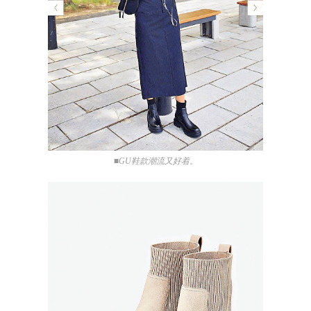
■GU鞋款潮流又好着。