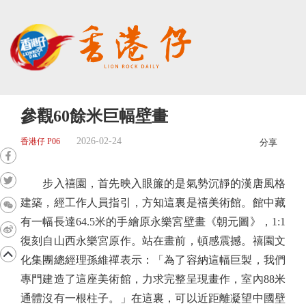
參觀60餘米巨幅壁畫
2026-02-24
香港仔 P06
分享
步入禧園，首先映入眼簾的是氣勢沉靜的漢唐風格
建築，經工作人員指引，方知這裏是禧美術館。館中藏
有一幅長達64.5米的手繪原永樂宮壁畫《朝元圖》，1:1
復刻自山西永樂宮原作。站在畫前，頓感震撼。禧園文
化集團總經理孫維禪表示：「為了容納這幅巨製，我們
專門建造了這座美術館，力求完整呈現畫作，室內88米
通體沒有一根柱子。」在這裏，可以近距離凝望中國壁