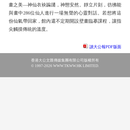
畫之美—神仙衣袂蹁躚，神態安然。靜立片刻，彷彿能
與畫中286位仙人進行一場無聲的心靈對話。若想將這
份仙氣帶回家，館內還不定期開設壁畫臨摹課程，讓指
尖觸摸傳統的溫度。
讀大公報PDF版面
香港大公文匯傳媒集團有限公司版權所有
© 1997-2026 WWW.TKWW.HK LIMITED.