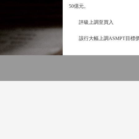
50億元。
評級上調至買入
該行大幅上調ASMPT目標價5