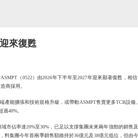
料迎來復甦
PT（0522）由2026年下半年至2027年迎來顯著復甦，相
製造商採用。
能擴張和技術規格升級，或帶動ASMPT售賣更多TCB設備
超過40%。
領域市佔率達20%至30%，已足以支撐集團未來兩年強勁的銷售
料集團今年首兩季銷售額維持於36億元及38億元低位，但由今年