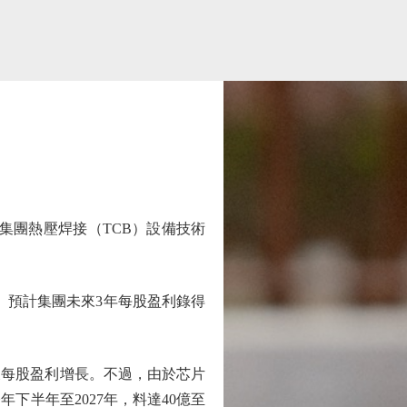
信集團熱壓焊接（TCB）設備技術
。預計集團未來3年每股盈利錄得
及每股盈利增長。不過，由於芯片
下半年至2027年，料達40億至