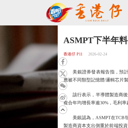
ASMPT下半年
香港仔 P11
2026-02-24
美銀證券發表報告指，預計ASM
應被不同類型記憶體/邏輯芯片
該行表示，半導體製造商後端產
複合年均增長率逾30%，毛利率
美銀認為，ASMPT在TCB
製造商資本支出側重於前端投資，