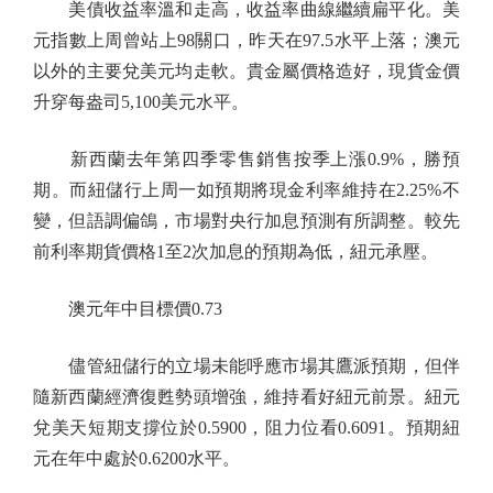
美債收益率溫和走高，收益率曲線繼續扁平化。美
元指數上周曾站上98關口，昨天在97.5水平上落；澳元
以外的主要兌美元均走軟。貴金屬價格造好，現貨金價
升穿每盎司5,100美元水平。
新西蘭去年第四季零售銷售按季上漲0.9%，勝預
期。而紐儲行上周一如預期將現金利率維持在2.25%不
變，但語調偏鴿，市場對央行加息預測有所調整。較先
前利率期貨價格1至2次加息的預期為低，紐元承壓。
澳元年中目標價0.73
儘管紐儲行的立場未能呼應市場其鷹派預期，但伴
隨新西蘭經濟復甦勢頭增強，維持看好紐元前景。紐元
兌美天短期支撐位於0.5900，阻力位看0.6091。預期紐
元在年中處於0.6200水平。