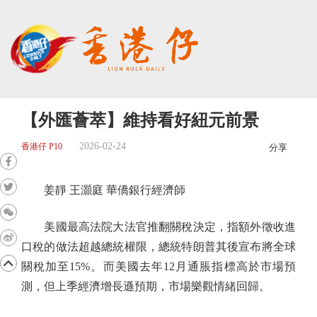
【外匯薈萃】維持看好紐元前景
2026-02-24
香港仔 P10
分享
姜靜 王灝庭 華僑銀行經濟師
美國最高法院大法官推翻關稅決定，指額外徵收進
口稅的做法超越總統權限，總統特朗普其後宣布將全球
關稅加至15%。而美國去年12月通脹指標高於市場預
測，但上季經濟增長遜預期，市場樂觀情緒回歸。