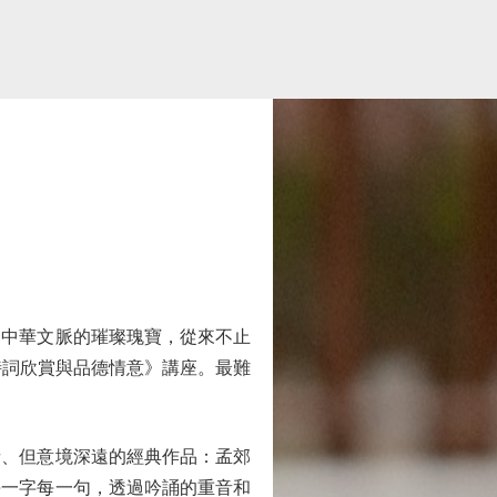
中華文脈的璀璨瑰寶，從來不止
詩詞欣賞與品德情意》講座。最難
、但意境深遠的經典作品：孟郊
每一字每一句，透過吟誦的重音和