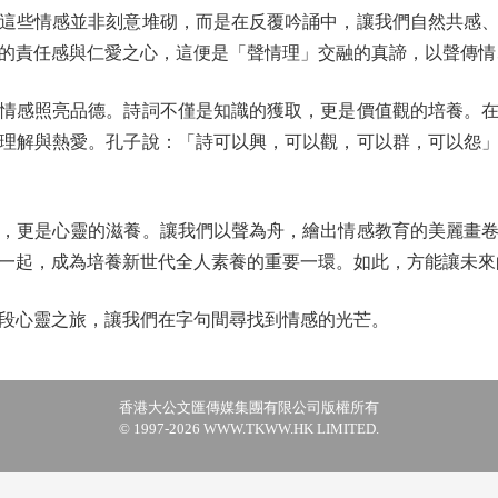
這些情感並非刻意堆砌，而是在反覆吟誦中，讓我們自然共感
的責任感與仁愛之心，這便是「聲情理」交融的真諦，以聲傳情
感照亮品德。詩詞不僅是知識的獲取，更是價值觀的培養。在
理解與熱愛。孔子說：「詩可以興，可以觀，可以群，可以怨
更是心靈的滋養。讓我們以聲為舟，繪出情感教育的美麗畫卷
一起，成為培養新世代全人素養的重要一環。如此，方能讓未來
心靈之旅，讓我們在字句間尋找到情感的光芒。
香港大公文匯傳媒集團有限公司版權所有
© 1997-2026 WWW.TKWW.HK LIMITED.