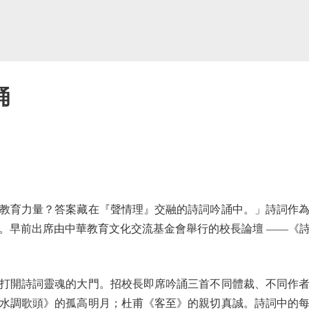
誦
育力量？答案藏在『聲情理』交融的詩詞吟誦中。」詩詞作為
。早前出席由中華教育文化交流基金會舉行的校長論壇 ——《
開詩詞靈魂的大門。招校長即席吟誦三首不同體裁、不同作者
水調歌頭》的孤高明月；杜甫《客至》的親切真誠。詩詞中的