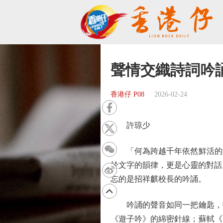
聲情交織詩詞吟
香港仔 P08
2026-02-24
許琼少
「何為跨越千年依然鮮活的教
於文字的韻律，更是心靈的對話
忘的是招祥麒校長的吟誦。
吟誦的聲音如同一把鑰匙，打
《遊子吟》的綿密針線；蘇軾《