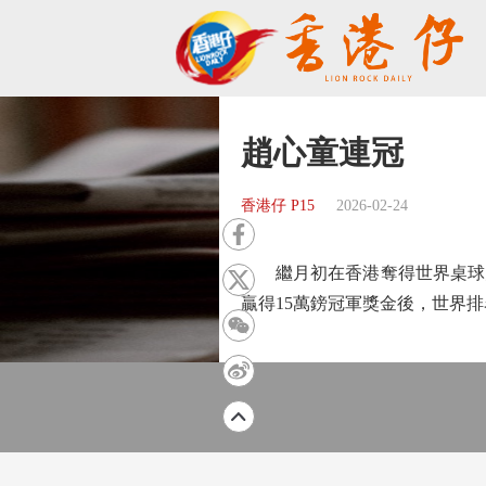
趙心童連冠
香港仔 P15
2026-02-24
繼月初在香港奪得世界桌球大獎
贏得15萬鎊冠軍獎金後，世界排