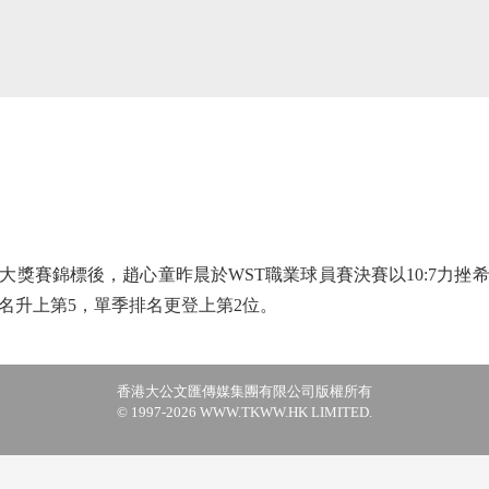
賽錦標後，趙心童昨晨於WST職業球員賽決賽以10:7力挫
名升上第5，單季排名更登上第2位。
香港大公文匯傳媒集團有限公司版權所有
© 1997-2026 WWW.TKWW.HK LIMITED.