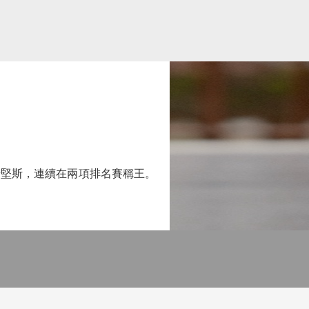
希堅斯，連續在兩項排名賽稱王。