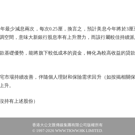
少減息兩次，每次0.25厘，換言之，預計美息今年將於3厘至
調空間，意味大新銀行股息率有上升潛力，而該行屬較佳持續派
基礎優勢，能將旗下較低成本的資金，轉化為較高收益的貸款
市場持續改善，伴隨個人理財和保險需求回升（如按揭相關保
上升。
沒持有上述股份）
香港大公文匯傳媒集團有限公司版權所有
© 1997-2026 WWW.TKWW.HK LIMITED.