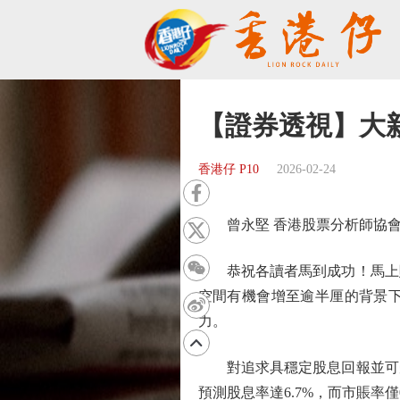
【證券透視】大
香港仔 P10
2026-02-24
曾永堅 香港股票分析師協會
恭祝各讀者馬到成功！馬上賺錢
空間有機會增至逾半厘的背景下
力。
對追求具穩定股息回報並可受
預測股息率達6.7%，而市賬率僅0