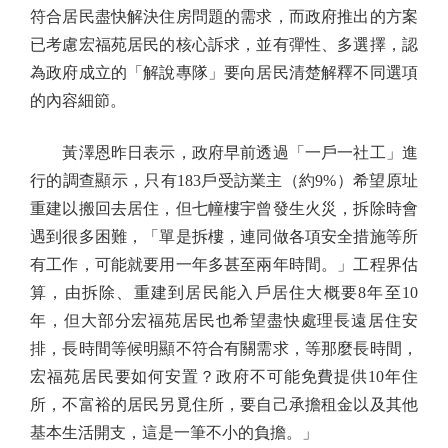
符合居民盡快解決住房問題的需求，而政府推出的方案
已考慮宏福苑居民的核心訴求，並有彈性、多選擇，認
為政府成立的「解說專隊」要向居民清楚解釋不同選項
的內容細節。
黃澤恩昨日表示，政府早前透過「一戶一社工」進
行的調查顯示，只有183戶受訪業主（約9%）希望原址
重建以搬回去居住，但七幢樓宇曾發生火災，拆除時會
遇到很多困難，「單是拆樓，連同做各項安全措施等所
有工作，可能就要用一年多甚至兩年時間。」工程界估
算，由拆除、重建到居民能入戶居住大概要8年至10
年，但大部分宏福苑居民也希望盡快處理長遠居住安
排，長時間等候明顯不符合有關需求，等那麼長時間，
宏福苑居民要如何安置？政府不可能免費提供10年住
所，不富裕的居民另覓住所，要自己承擔租金以及其他
基本生活開支，這是一筆不小的負擔。」