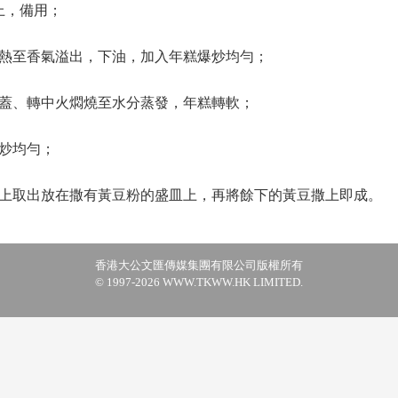
上，備用；
熱至香氣溢出，下油，加入年糕爆炒均勻；
鑊蓋、轉中火燜燒至水分蒸發，年糕轉軟；
炒均勻；
上取出放在撒有黃豆粉的盛皿上，再將餘下的黃豆撒上即成。
香港大公文匯傳媒集團有限公司版權所有
© 1997-2026 WWW.TKWW.HK LIMITED.