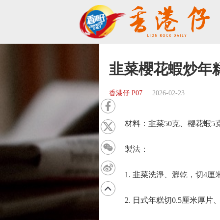
韭菜櫻花蝦炒年
香港仔 P07
2026-02-23
材料：韭菜50克、櫻花蝦5克
製法：
1. 韭菜洗淨、瀝乾，切4厘
2. 日式年糕切0.5厘米厚片