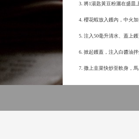
3. 將1湯匙黃豆粉灑在盛皿
4. 櫻花蝦放入鑊內，中火加
5. 注入50毫升清水、蓋上
6. 掀起鑊蓋，注入白醬油拌
7. 撒上韭菜快炒至軟身，馬