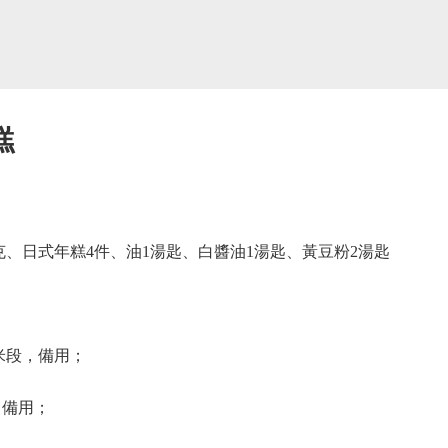
糕
、日式年糕4件、油1湯匙、白醬油1湯匙、黃豆粉2湯匙
米段，備用；
、備用；