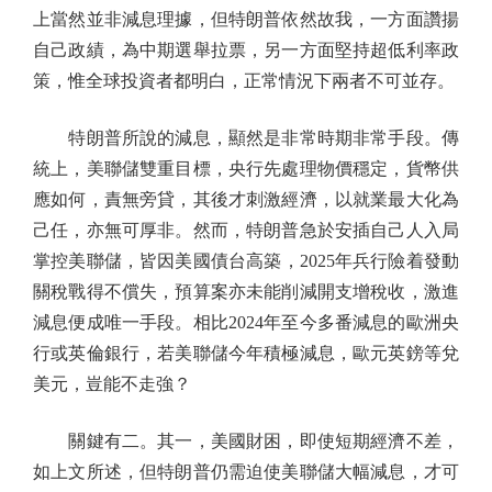
上當然並非減息理據，但特朗普依然故我，一方面讚揚
自己政績，為中期選舉拉票，另一方面堅持超低利率政
策，惟全球投資者都明白，正常情況下兩者不可並存。
特朗普所說的減息，顯然是非常時期非常手段。傳
統上，美聯儲雙重目標，央行先處理物價穩定，貨幣供
應如何，責無旁貸，其後才刺激經濟，以就業最大化為
己任，亦無可厚非。然而，特朗普急於安插自己人入局
掌控美聯儲，皆因美國債台高築，2025年兵行險着發動
關稅戰得不償失，預算案亦未能削減開支增稅收，激進
減息便成唯一手段。相比2024年至今多番減息的歐洲央
行或英倫銀行，若美聯儲今年積極減息，歐元英鎊等兌
美元，豈能不走強？
關鍵有二。其一，美國財困，即使短期經濟不差，
如上文所述，但特朗普仍需迫使美聯儲大幅減息，才可