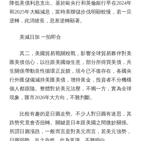
降低美債利息支出。基於歐央行和英倫銀行早在2024年
和2025年大幅減息，當時美聯儲步伐明顯較慢，若一旦
逆轉，此消彼長，息差逆轉顯著。
美減日加 一拍即合
其二，美國貿易戰關稅戰，影響全球貿易夥伴對美
匯美債信心，以往跟美國做生意，部分所得買美債，共
生關係帶動良性循環正反饋，現今已不復存在，各國央
行外匯儲備減持美匯美債，增持黃金，投資者不分機構
個人都跟隨。整體對於美元沽壓，不獨一方，實為全球
現象，匯市2026年大方向，不難判斷。
比較有趣的是日圓走勢。不少人對日圓有迷思，其
跌勢究竟會否扭轉。關鍵是日本跟美國之間微妙關係。
所謂日圓漲跌，一般而言是對美元而言，若美元強勢，
日圓弱勢，反之亦然，此為常識，不難明白。