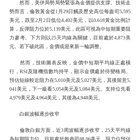
然而，美伊局勢局勢緊張為金價提供支撐。技術走
勢而言，倫敦黃金從1月29日觸及歷史高位每盎司5,595
美元，跌至2月2日低位4,402美元，以0.618黃金比例計
算，反彈阻力位於5,139美元，此區可視為中短期重要阻
力參考。下方則以25天均線為關鍵，目前處於4,873美
元。若下破此區，金價或迎來新一輪調整。
然而，技術圖表反映，金價中短期平均線正處橫
行，RSI及隨機指數均持平，顯示金價處於待變格局。
預估短線較近阻力在5,010美元及5,027美元，其後留意5,
041美元，下一級看5,054美元及5,084美元。支持位先看
4,979美元及4,964美元，其後為4,948美元。
白銀波幅逐步收窄
倫敦白銀方面，近3周波幅逐步收窄，25天平均線
為短期阻力位，目前處於每盎司88.06美元。阻力位預估