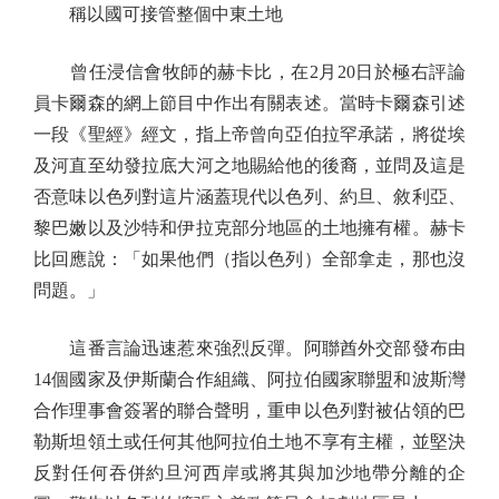
稱以國可接管整個中東土地
曾任浸信會牧師的赫卡比，在2月20日於極右評論
員卡爾森的網上節目中作出有關表述。當時卡爾森引述
一段《聖經》經文，指上帝曾向亞伯拉罕承諾，將從埃
及河直至幼發拉底大河之地賜給他的後裔，並問及這是
否意味以色列對這片涵蓋現代以色列、約旦、敘利亞、
黎巴嫩以及沙特和伊拉克部分地區的土地擁有權。赫卡
比回應說：「如果他們（指以色列）全部拿走，那也沒
問題。」
這番言論迅速惹來強烈反彈。阿聯酋外交部發布由
14個國家及伊斯蘭合作組織、阿拉伯國家聯盟和波斯灣
合作理事會簽署的聯合聲明，重申以色列對被佔領的巴
勒斯坦領土或任何其他阿拉伯土地不享有主權，並堅決
反對任何吞併約旦河西岸或將其與加沙地帶分離的企