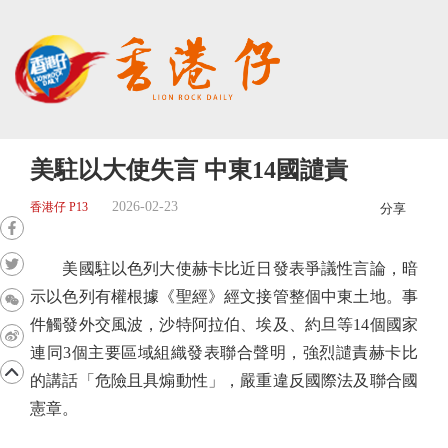
美駐以大使失言 中東14國譴責
2026-02-23
香港仔 P13
分享
美國駐以色列大使赫卡比近日發表爭議性言論，暗
示以色列有權根據《聖經》經文接管整個中東土地。事
件觸發外交風波，沙特阿拉伯、埃及、約旦等14個國家
連同3個主要區域組織發表聯合聲明，強烈譴責赫卡比
的講話「危險且具煽動性」，嚴重違反國際法及聯合國
憲章。